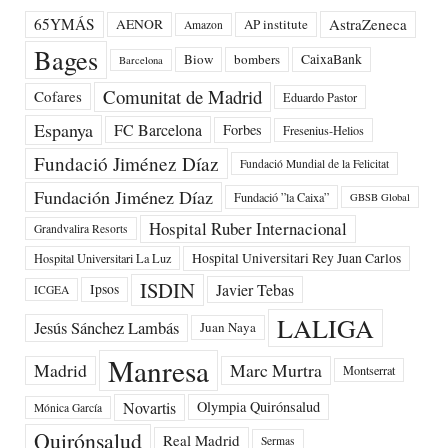
65YMÁS
AstraZeneca
AENOR
AP institute
Amazon
Bages
Biow
bombers
CaixaBank
Barcelona
Comunitat de Madrid
Cofares
Eduardo Pastor
Espanya
FC Barcelona
Forbes
Fresenius-Helios
Fundació Jiménez Díaz
Fundació Mundial de la Felicitat
Fundación Jiménez Díaz
Fundació ”la Caixa”
GBSB Global
Hospital Ruber Internacional
Grandvalira Resorts
Hospital Universitari Rey Juan Carlos
Hospital Universitari La Luz
ISDIN
Javier Tebas
Ipsos
ICGEA
LALIGA
Jesús Sánchez Lambás
Juan Naya
Manresa
Madrid
Marc Murtra
Montserrat
Novartis
Olympia Quirónsalud
Mónica García
Quirónsalud
Real Madrid
Sermas