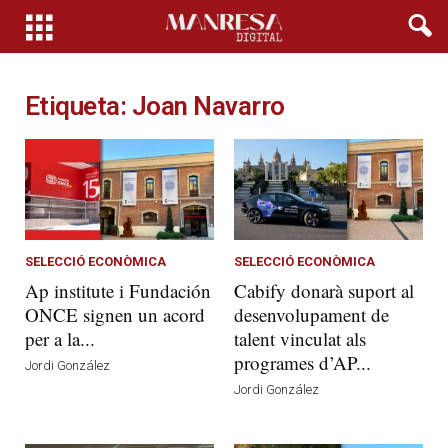
Etiqueta: Joan Navarro
SELECCIÓ ECONÒMICA
SELECCIÓ ECONÒMICA
Ap institute i Fundación
Cabify donarà suport al
ONCE signen un acord
desenvolupament de
per a la...
talent vinculat als
programes d’AP...
Jordi González
Jordi González