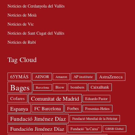
Notícies de Cerdanyola del Vallès
Notícies de Moià
Notícies de Vic
Notícies de Sant Cugat del Vallès
Notícies de Rubí
Tag Cloud
65YMÁS
AstraZeneca
AENOR
AP institute
Amazon
Bages
Biow
bombers
CaixaBank
Barcelona
Comunitat de Madrid
Cofares
Eduardo Pastor
Espanya
FC Barcelona
Forbes
Fresenius-Helios
Fundació Jiménez Díaz
Fundació Mundial de la Felicitat
Fundación Jiménez Díaz
Fundació ”la Caixa”
GBSB Global