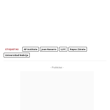
ETIQUETAS
AP Institute
Joan Navarro
LLYC
Reyes Zárate
Universidad Nebrija
- Publicitat -