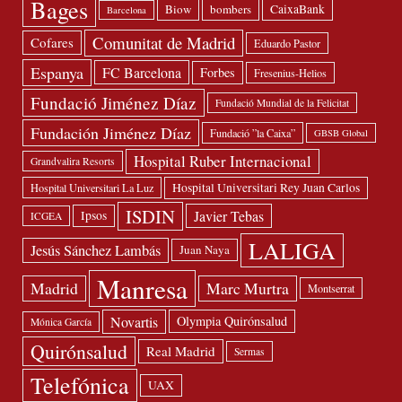
Bages
Biow
bombers
CaixaBank
Barcelona
Comunitat de Madrid
Cofares
Eduardo Pastor
Espanya
FC Barcelona
Forbes
Fresenius-Helios
Fundació Jiménez Díaz
Fundació Mundial de la Felicitat
Fundación Jiménez Díaz
Fundació ”la Caixa”
GBSB Global
Hospital Ruber Internacional
Grandvalira Resorts
Hospital Universitari Rey Juan Carlos
Hospital Universitari La Luz
ISDIN
Javier Tebas
Ipsos
ICGEA
LALIGA
Jesús Sánchez Lambás
Juan Naya
Manresa
Madrid
Marc Murtra
Montserrat
Novartis
Olympia Quirónsalud
Mónica García
Quirónsalud
Real Madrid
Sermas
Telefónica
UAX