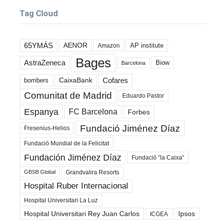
Tag Cloud
65YMÁS
AENOR
AP institute
Amazon
Bages
AstraZeneca
Biow
Barcelona
Cofares
bombers
CaixaBank
Comunitat de Madrid
Eduardo Pastor
Espanya
FC Barcelona
Forbes
Fundació Jiménez Díaz
Fresenius-Helios
Fundació Mundial de la Felicitat
Fundación Jiménez Díaz
Fundació ”la Caixa”
Grandvalira Resorts
GBSB Global
Hospital Ruber Internacional
Hospital Universitari La Luz
Hospital Universitari Rey Juan Carlos
Ipsos
ICGEA