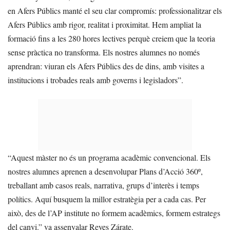
en Afers Públics manté el seu clar compromís: professionalitzar els
Afers Públics amb rigor, realitat i proximitat. Hem ampliat la
formació fins a les 280 hores lectives perquè creiem que la teoria
sense pràctica no transforma. Els nostres alumnes no només
aprendran: viuran els Afers Públics des de dins, amb visites a
institucions i trobades reals amb governs i legisladors”.
“Aquest màster no és un programa acadèmic convencional. Els
nostres alumnes aprenen a desenvolupar Plans d’Acció 360º,
treballant amb casos reals, narrativa, grups d’interès i temps
polítics. Aquí busquem la millor estratègia per a cada cas. Per
això, des de l’AP institute no formem acadèmics, formem estrategs
del canvi.” va assenyalar Reyes Zárate.