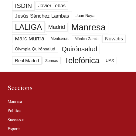
ISDIN
Javier Tebas
Jesús Sánchez Lambás
Juan Naya
Manresa
LALIGA
Madrid
Marc Murtra
Novartis
Montserrat
Mónica García
Quirónsalud
Olympia Quirónsalud
Telefónica
Real Madrid
UAX
Sermas
Seccions
Manresa
Política
Successos
Esports