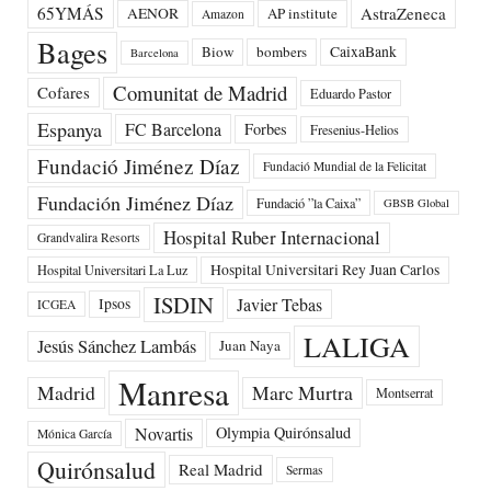
65YMÁS
AstraZeneca
AENOR
AP institute
Amazon
Bages
Biow
bombers
CaixaBank
Barcelona
Comunitat de Madrid
Cofares
Eduardo Pastor
Espanya
FC Barcelona
Forbes
Fresenius-Helios
Fundació Jiménez Díaz
Fundació Mundial de la Felicitat
Fundación Jiménez Díaz
Fundació ”la Caixa”
GBSB Global
Hospital Ruber Internacional
Grandvalira Resorts
Hospital Universitari Rey Juan Carlos
Hospital Universitari La Luz
ISDIN
Javier Tebas
Ipsos
ICGEA
LALIGA
Jesús Sánchez Lambás
Juan Naya
Manresa
Madrid
Marc Murtra
Montserrat
Novartis
Olympia Quirónsalud
Mónica García
Quirónsalud
Real Madrid
Sermas