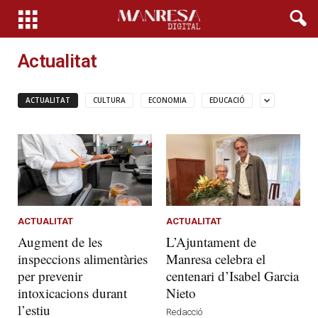
Actualitat
ACTUALITAT
CULTURA
ECONOMIA
EDUCACIÓ
ACTUALITAT
ACTUALITAT
Augment de les
L’Ajuntament de
inspeccions alimentàries
Manresa celebra el
per prevenir
centenari d’Isabel Garcia
intoxicacions durant
Nieto
l’estiu
Redacció