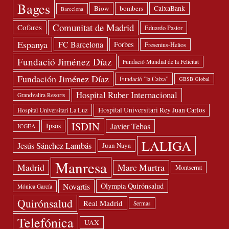
Bages
Biow
bombers
CaixaBank
Barcelona
Comunitat de Madrid
Cofares
Eduardo Pastor
Espanya
FC Barcelona
Forbes
Fresenius-Helios
Fundació Jiménez Díaz
Fundació Mundial de la Felicitat
Fundación Jiménez Díaz
Fundació ”la Caixa”
GBSB Global
Hospital Ruber Internacional
Grandvalira Resorts
Hospital Universitari Rey Juan Carlos
Hospital Universitari La Luz
ISDIN
Javier Tebas
Ipsos
ICGEA
LALIGA
Jesús Sánchez Lambás
Juan Naya
Manresa
Madrid
Marc Murtra
Montserrat
Novartis
Olympia Quirónsalud
Mónica García
Quirónsalud
Real Madrid
Sermas
Telefónica
UAX