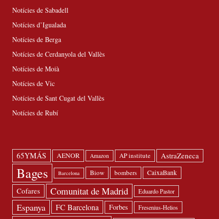
Notícies de Sabadell
Notícies d’Igualada
Notícies de Berga
Notícies de Cerdanyola del Vallès
Notícies de Moià
Notícies de Vic
Notícies de Sant Cugat del Vallès
Notícies de Rubí
65YMÁS
AstraZeneca
AENOR
AP institute
Amazon
Bages
Biow
bombers
CaixaBank
Barcelona
Comunitat de Madrid
Cofares
Eduardo Pastor
Espanya
FC Barcelona
Forbes
Fresenius-Helios