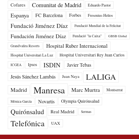
Comunitat de Madrid
Cofares
Eduardo Pastor
Espanya
FC Barcelona
Forbes
Fresenius-Helios
Fundació Jiménez Díaz
Fundació Mundial de la Felicitat
Fundación Jiménez Díaz
Fundació ”la Caixa”
GBSB Global
Hospital Ruber Internacional
Grandvalira Resorts
Hospital Universitari Rey Juan Carlos
Hospital Universitari La Luz
ISDIN
Javier Tebas
Ipsos
ICGEA
LALIGA
Jesús Sánchez Lambás
Juan Naya
Manresa
Madrid
Marc Murtra
Montserrat
Novartis
Olympia Quirónsalud
Mónica García
Quirónsalud
Real Madrid
Sermas
Telefónica
UAX