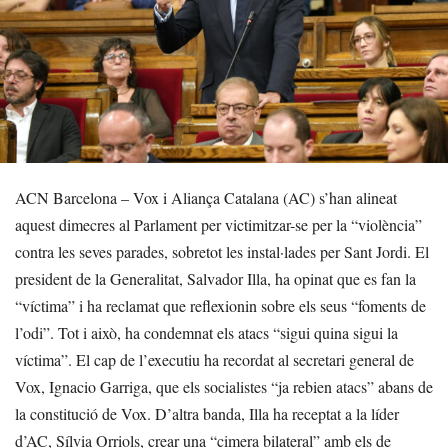
ACN Barcelona – Vox i Aliança Catalana (AC) s’han alineat
aquest dimecres al Parlament per victimitzar-se per la “violència”
contra les seves parades, sobretot les instal·lades per Sant Jordi. El
president de la Generalitat, Salvador Illa, ha opinat que es fan la
“víctima” i ha reclamat que reflexionin sobre els seus “foments de
l’odi”. Tot i això, ha condemnat els atacs “sigui quina sigui la
víctima”. El cap de l’executiu ha recordat al secretari general de
Vox, Ignacio Garriga, que els socialistes “ja rebien atacs” abans de
la constitució de Vox. D’altra banda, Illa ha receptat a la líder
d’AC, Sílvia Orriols, crear una “cimera bilateral” amb els de