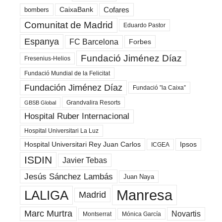
Cofares
bombers
CaixaBank
Comunitat de Madrid
Eduardo Pastor
Espanya
FC Barcelona
Forbes
Fundació Jiménez Díaz
Fresenius-Helios
Fundació Mundial de la Felicitat
Fundación Jiménez Díaz
Fundació ”la Caixa”
Grandvalira Resorts
GBSB Global
Hospital Ruber Internacional
Hospital Universitari La Luz
Hospital Universitari Rey Juan Carlos
Ipsos
ICGEA
ISDIN
Javier Tebas
Jesús Sánchez Lambás
Juan Naya
Manresa
LALIGA
Madrid
Marc Murtra
Novartis
Montserrat
Mónica García