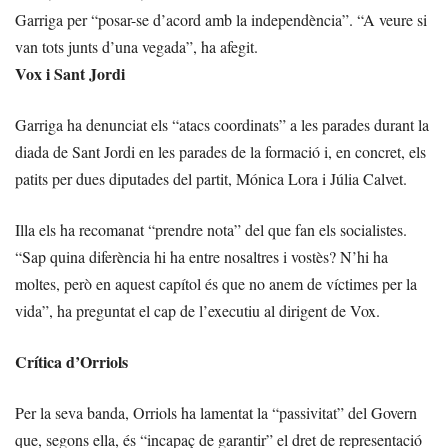
Garriga per “posar-se d’acord amb la independència”. “A veure si
van tots junts d’una vegada”, ha afegit.
Vox i Sant Jordi
Garriga ha denunciat els “atacs coordinats” a les parades durant la
diada de Sant Jordi en les parades de la formació i, en concret, els
patits per dues diputades del partit, Mónica Lora i Júlia Calvet.
Illa els ha recomanat “prendre nota” del que fan els socialistes.
“Sap quina diferència hi ha entre nosaltres i vostès? N’hi ha
moltes, però en aquest capítol és que no anem de víctimes per la
vida”, ha preguntat el cap de l’executiu al dirigent de Vox.
Crítica d’Orriols
Per la seva banda, Orriols ha lamentat la “passivitat” del Govern
que, segons ella, és “incapaç de garantir” el dret de representació