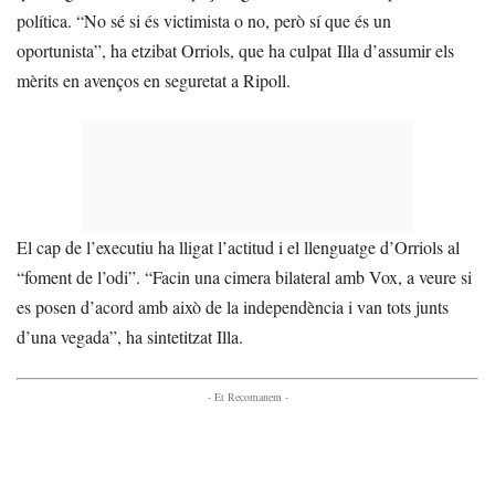
política. “No sé si és victimista o no, però sí que és un
oportunista”, ha etzibat Orriols, que ha culpat Illa d’assumir els
mèrits en avenços en seguretat a Ripoll.
El cap de l’executiu ha lligat l’actitud i el llenguatge d’Orriols al
“foment de l’odi”. “Facin una cimera bilateral amb Vox, a veure si
es posen d’acord amb això de la independència i van tots junts
d’una vegada”, ha sintetitzat Illa.
- Et Recomanem -