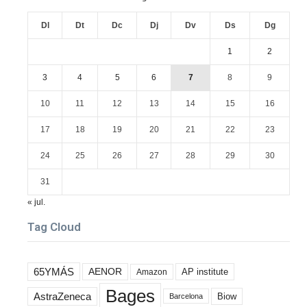
Dl
Dt
Dc
Dj
Dv
Ds
Dg
1
2
3
4
5
6
7
8
9
10
11
12
13
14
15
16
17
18
19
20
21
22
23
24
25
26
27
28
29
30
31
« jul.
Tag Cloud
65YMÁS
AENOR
AP institute
Amazon
Bages
AstraZeneca
Biow
Barcelona