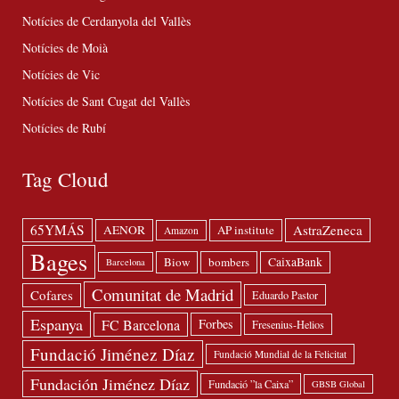
Notícies de Cerdanyola del Vallès
Notícies de Moià
Notícies de Vic
Notícies de Sant Cugat del Vallès
Notícies de Rubí
Tag Cloud
65YMÁS
AstraZeneca
AENOR
AP institute
Amazon
Bages
Biow
bombers
CaixaBank
Barcelona
Comunitat de Madrid
Cofares
Eduardo Pastor
Espanya
FC Barcelona
Forbes
Fresenius-Helios
Fundació Jiménez Díaz
Fundació Mundial de la Felicitat
Fundación Jiménez Díaz
Fundació ”la Caixa”
GBSB Global