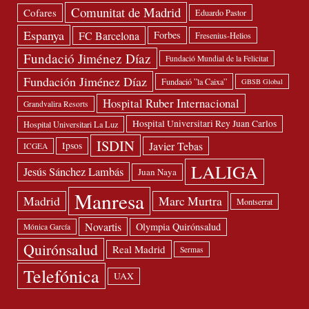
Comunitat de Madrid
Cofares
Eduardo Pastor
Espanya
FC Barcelona
Forbes
Fresenius-Helios
Fundació Jiménez Díaz
Fundació Mundial de la Felicitat
Fundación Jiménez Díaz
Fundació ”la Caixa”
GBSB Global
Hospital Ruber Internacional
Grandvalira Resorts
Hospital Universitari Rey Juan Carlos
Hospital Universitari La Luz
ISDIN
Javier Tebas
Ipsos
ICGEA
LALIGA
Jesús Sánchez Lambás
Juan Naya
Manresa
Madrid
Marc Murtra
Montserrat
Novartis
Olympia Quirónsalud
Mónica García
Quirónsalud
Real Madrid
Sermas
Telefónica
UAX