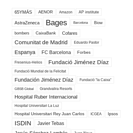
65YMÁS
AENOR
AP institute
Amazon
Bages
AstraZeneca
Biow
Barcelona
Cofares
bombers
CaixaBank
Comunitat de Madrid
Eduardo Pastor
Espanya
FC Barcelona
Forbes
Fundació Jiménez Díaz
Fresenius-Helios
Fundació Mundial de la Felicitat
Fundación Jiménez Díaz
Fundació ”la Caixa”
Grandvalira Resorts
GBSB Global
Hospital Ruber Internacional
Hospital Universitari La Luz
Hospital Universitari Rey Juan Carlos
Ipsos
ICGEA
ISDIN
Javier Tebas