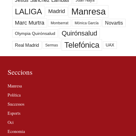
Jesús Sánchez Lambás
Juan Naya
Manresa
LALIGA
Madrid
Marc Murtra
Novartis
Montserrat
Mónica García
Quirónsalud
Olympia Quirónsalud
Telefónica
Real Madrid
UAX
Sermas
Seccions
Manresa
Política
Successos
Esports
Oci
Economia