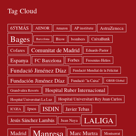
Tag Cloud
65YMÁS
AstraZeneca
AENOR
AP institute
Amazon
Bages
Biow
bombers
CaixaBank
Barcelona
Comunitat de Madrid
Cofares
Eduardo Pastor
Espanya
FC Barcelona
Forbes
Fresenius-Helios
Fundació Jiménez Díaz
Fundació Mundial de la Felicitat
Fundación Jiménez Díaz
Fundació ”la Caixa”
GBSB Global
Hospital Ruber Internacional
Grandvalira Resorts
Hospital Universitari Rey Juan Carlos
Hospital Universitari La Luz
ISDIN
Javier Tebas
Ipsos
ICGEA
LALIGA
Jesús Sánchez Lambás
Juan Naya
Manresa
Madrid
Marc Murtra
Montserrat