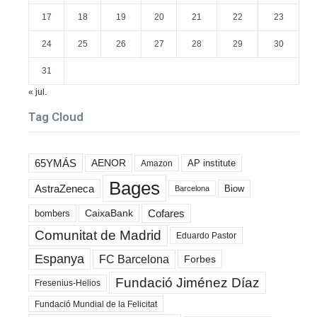
17
18
19
20
21
22
23
24
25
26
27
28
29
30
31
« jul.
Tag Cloud
65YMÁS
AENOR
AP institute
Amazon
Bages
AstraZeneca
Biow
Barcelona
Cofares
bombers
CaixaBank
Comunitat de Madrid
Eduardo Pastor
Espanya
FC Barcelona
Forbes
Fundació Jiménez Díaz
Fresenius-Helios
Fundació Mundial de la Felicitat