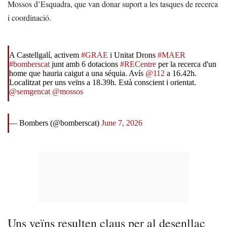
Mossos d’Esquadra, que van donar suport a les tasques de recerca
i coordinació.
A Castellgalí, activem
#GRAE
i Unitat Drons
#MAER
#bomberscat
junt amb 6 dotacions
#RECentre
per la recerca d'un
home que hauria caigut a una séquia. Avís
@112
a 16.42h.
Localitzat per uns veïns a 18.39h. Està conscient i orientat.
@semgencat
@mossos
— Bombers (@bomberscat)
June 7, 2026
Uns veïns resulten claus per al desenllaç