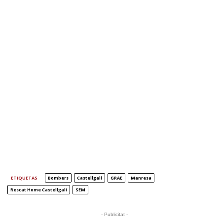
ETIQUETAS
Bombers
Castellgalí
GRAE
Manresa
Rescat Home Castellgalí
SEM
- Publicitat -