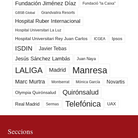
Fundación Jiménez Díaz
Fundació ”la Caixa”
Grandvalira Resorts
GBSB Global
Hospital Ruber Internacional
Hospital Universitari La Luz
Hospital Universitari Rey Juan Carlos
Ipsos
ICGEA
ISDIN
Javier Tebas
Jesús Sánchez Lambás
Juan Naya
Manresa
LALIGA
Madrid
Marc Murtra
Novartis
Montserrat
Mónica García
Quirónsalud
Olympia Quirónsalud
Telefónica
Real Madrid
UAX
Sermas
Seccions