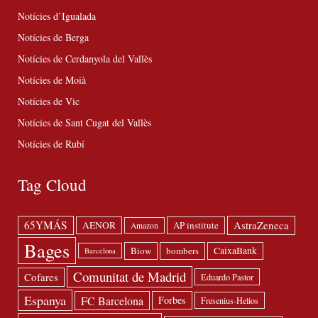
Notícies d’Igualada
Notícies de Berga
Notícies de Cerdanyola del Vallès
Notícies de Moià
Notícies de Vic
Notícies de Sant Cugat del Vallès
Notícies de Rubí
Tag Cloud
65YMÁS
AstraZeneca
AENOR
AP institute
Amazon
Bages
Biow
bombers
CaixaBank
Barcelona
Comunitat de Madrid
Cofares
Eduardo Pastor
Espanya
FC Barcelona
Forbes
Fresenius-Helios