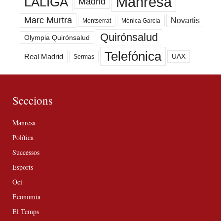
Manresa
LALIGA
Madrid
Marc Murtra
Novartis
Montserrat
Mónica García
Quirónsalud
Olympia Quirónsalud
Telefónica
Real Madrid
UAX
Sermas
Seccions
Manresa
Política
Successos
Esports
Oci
Economia
El Temps