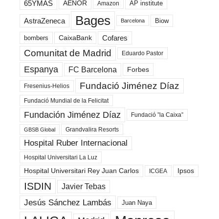
65YMÁS
AENOR
AP institute
Amazon
Bages
AstraZeneca
Biow
Barcelona
Cofares
bombers
CaixaBank
Comunitat de Madrid
Eduardo Pastor
Espanya
FC Barcelona
Forbes
Fundació Jiménez Díaz
Fresenius-Helios
Fundació Mundial de la Felicitat
Fundación Jiménez Díaz
Fundació ”la Caixa”
Grandvalira Resorts
GBSB Global
Hospital Ruber Internacional
Hospital Universitari La Luz
Hospital Universitari Rey Juan Carlos
Ipsos
ICGEA
ISDIN
Javier Tebas
Jesús Sánchez Lambás
Juan Naya