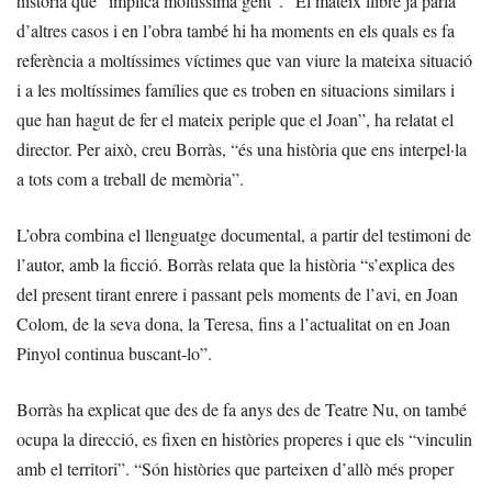
història que “implica moltíssima gent”. “El mateix llibre ja parla
d’altres casos i en l’obra també hi ha moments en els quals es fa
referència a moltíssimes víctimes que van viure la mateixa situació
i a les moltíssimes famílies que es troben en situacions similars i
que han hagut de fer el mateix periple que el Joan”, ha relatat el
director. Per això, creu Borràs, “és una història que ens interpel·la
a tots com a treball de memòria”.
L’obra combina el llenguatge documental, a partir del testimoni de
l’autor, amb la ficció. Borràs relata que la història “s’explica des
del present tirant enrere i passant pels moments de l’avi, en Joan
Colom, de la seva dona, la Teresa, fins a l’actualitat on en Joan
Pinyol continua buscant-lo”.
Borràs ha explicat que des de fa anys des de Teatre Nu, on també
ocupa la direcció, es fixen en històries properes i que els “vinculin
amb el territori”. “Són històries que parteixen d’allò més proper