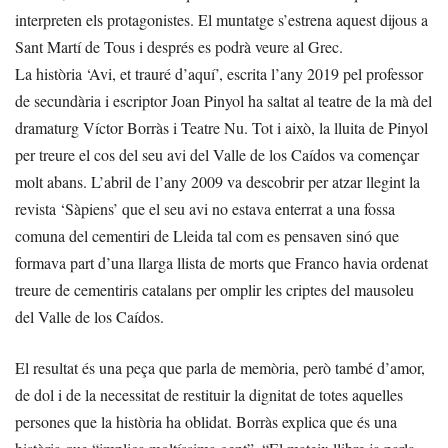
interpreten els protagonistes. El muntatge s’estrena aquest dijous a
Sant Martí de Tous i després es podrà veure al Grec.
La història ‘Avi, et trauré d’aquí’, escrita l’any 2019 pel professor
de secundària i escriptor Joan Pinyol ha saltat al teatre de la mà del
dramaturg Víctor Borràs i Teatre Nu. Tot i això, la lluita de Pinyol
per treure el cos del seu avi del Valle de los Caídos va començar
molt abans. L’abril de l’any 2009 va descobrir per atzar llegint la
revista ‘Sàpiens’ que el seu avi no estava enterrat a una fossa
comuna del cementiri de Lleida tal com es pensaven sinó que
formava part d’una llarga llista de morts que Franco havia ordenat
treure de cementiris catalans per omplir les criptes del mausoleu
del Valle de los Caídos.
El resultat és una peça que parla de memòria, però també d’amor,
de dol i de la necessitat de restituir la dignitat de totes aquelles
persones que la història ha oblidat. Borràs explica que és una