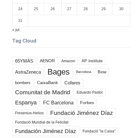
24
25
26
27
28
29
30
31
« jul.
Tag Cloud
65YMÁS
AENOR
AP institute
Amazon
Bages
AstraZeneca
Biow
Barcelona
Cofares
bombers
CaixaBank
Comunitat de Madrid
Eduardo Pastor
Espanya
FC Barcelona
Forbes
Fundació Jiménez Díaz
Fresenius-Helios
Fundació Mundial de la Felicitat
Fundación Jiménez Díaz
Fundació ”la Caixa”