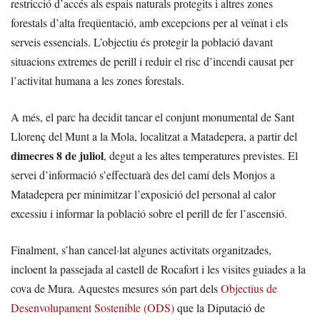
restricció d’accés als espais naturals protegits i altres zones
forestals d’alta freqüentació, amb excepcions per al veïnat i els
serveis essencials. L’objectiu és protegir la població davant
situacions extremes de perill i reduir el risc d’incendi causat per
l’activitat humana a les zones forestals.
A més, el parc ha decidit tancar el conjunt monumental de Sant
Llorenç del Munt a la Mola, localitzat a Matadepera, a partir del
dimecres 8 de juliol
, degut a les altes temperatures previstes. El
servei d’informació s’effectuarà des del camí dels Monjos a
Matadepera per minimitzar l’exposició del personal al calor
excessiu i informar la població sobre el perill de fer l’ascensió.
Finalment, s’han cancel·lat algunes activitats organitzades,
incloent la passejada al castell de Rocafort i les visites guiades a la
cova de Mura. Aquestes mesures són part dels
Objectius de
Desenvolupament Sostenible (ODS)
que la Diputació de