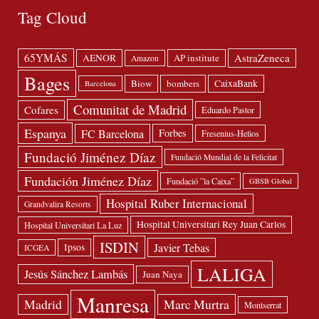
Tag Cloud
65YMÁS
AstraZeneca
AENOR
AP institute
Amazon
Bages
Biow
bombers
CaixaBank
Barcelona
Comunitat de Madrid
Cofares
Eduardo Pastor
Espanya
FC Barcelona
Forbes
Fresenius-Helios
Fundació Jiménez Díaz
Fundació Mundial de la Felicitat
Fundación Jiménez Díaz
Fundació ”la Caixa”
GBSB Global
Hospital Ruber Internacional
Grandvalira Resorts
Hospital Universitari Rey Juan Carlos
Hospital Universitari La Luz
ISDIN
Javier Tebas
Ipsos
ICGEA
LALIGA
Jesús Sánchez Lambás
Juan Naya
Manresa
Madrid
Marc Murtra
Montserrat