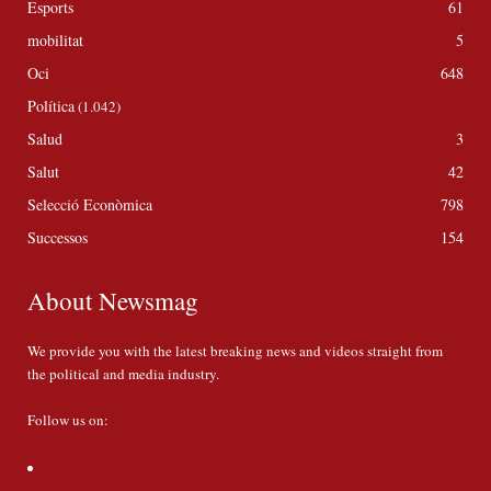
Esports
61
mobilitat
5
Oci
648
Política
(1.042)
Salud
3
Salut
42
Selecció Econòmica
798
Successos
154
About Newsmag
We provide you with the latest breaking news and videos straight from
the political and media industry.
Follow us on: