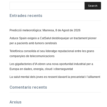
Entrades recents
Predicció meteorològica: Manresa, 8 de Agost de 2026
Astuce Spain exigeix a CatSalut desbloquejar un tractament pioner
per a pacients amb tumors cerebrals
Telefónica consolida el seu lideratge reputacional entre les grans
companyies de telecomunicacions
Les gigafactories d’IA obren una nova oportunitat industrial per a
Europa en dades, energia, cloud i ciberseguretat
La salut mental dels joves es ressent davant la precarietat i l’aïllament
Comentaris recents
Arxius