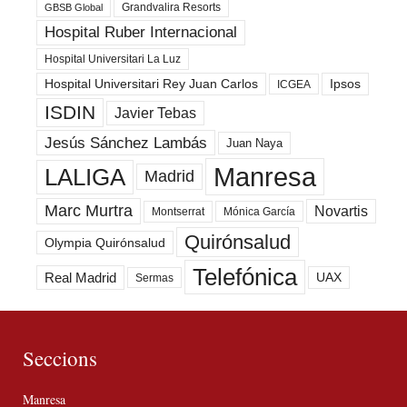
Grandvalira Resorts
GBSB Global
Hospital Ruber Internacional
Hospital Universitari La Luz
Hospital Universitari Rey Juan Carlos
Ipsos
ICGEA
ISDIN
Javier Tebas
Jesús Sánchez Lambás
Juan Naya
Manresa
LALIGA
Madrid
Marc Murtra
Novartis
Montserrat
Mónica García
Quirónsalud
Olympia Quirónsalud
Telefónica
Real Madrid
UAX
Sermas
Seccions
Manresa