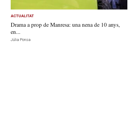
s
a
a
ACTUALITAT
v
Drama a prop de Manresa: una nena de 10 anys,
u
en...
i
Júlia Ponsa