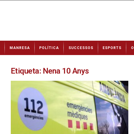
N
MANRESA
POLÍTICA
SUCCESSOS
ESPORTS
O
o
t
í
c
Etiqueta: Nena 10 Anys
i
e
s
d
e
M
a
n
r
e