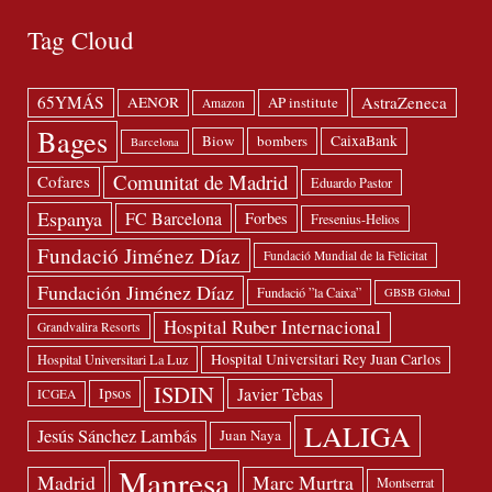
Tag Cloud
65YMÁS
AstraZeneca
AENOR
AP institute
Amazon
Bages
Biow
bombers
CaixaBank
Barcelona
Comunitat de Madrid
Cofares
Eduardo Pastor
Espanya
FC Barcelona
Forbes
Fresenius-Helios
Fundació Jiménez Díaz
Fundació Mundial de la Felicitat
Fundación Jiménez Díaz
Fundació ”la Caixa”
GBSB Global
Hospital Ruber Internacional
Grandvalira Resorts
Hospital Universitari Rey Juan Carlos
Hospital Universitari La Luz
ISDIN
Javier Tebas
Ipsos
ICGEA
LALIGA
Jesús Sánchez Lambás
Juan Naya
Manresa
Madrid
Marc Murtra
Montserrat