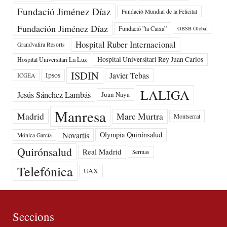
Fundació Jiménez Díaz
Fundació Mundial de la Felicitat
Fundación Jiménez Díaz
Fundació ”la Caixa”
GBSB Global
Hospital Ruber Internacional
Grandvalira Resorts
Hospital Universitari Rey Juan Carlos
Hospital Universitari La Luz
ISDIN
Javier Tebas
Ipsos
ICGEA
LALIGA
Jesús Sánchez Lambás
Juan Naya
Manresa
Madrid
Marc Murtra
Montserrat
Novartis
Olympia Quirónsalud
Mónica García
Quirónsalud
Real Madrid
Sermas
Telefónica
UAX
Seccions