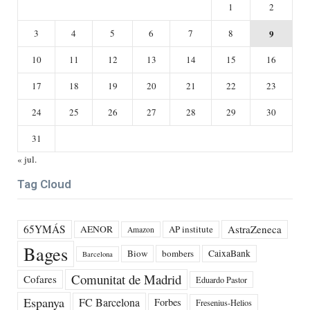
1
2
3
4
5
6
7
8
9
10
11
12
13
14
15
16
17
18
19
20
21
22
23
24
25
26
27
28
29
30
31
« jul.
Tag Cloud
65YMÁS
AstraZeneca
AENOR
AP institute
Amazon
Bages
Biow
bombers
CaixaBank
Barcelona
Comunitat de Madrid
Cofares
Eduardo Pastor
Espanya
FC Barcelona
Forbes
Fresenius-Helios