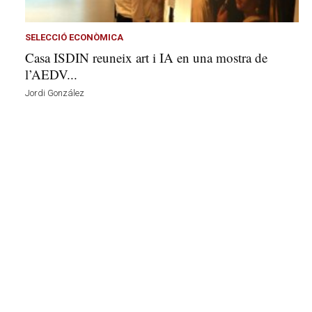
s
a
a
SELECCIÓ ECONÒMICA
v
Casa ISDIN reuneix art i IA en una mostra de
u
l’AEDV...
i
Jordi González