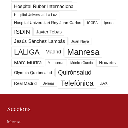
Hospital Ruber Internacional
Hospital Universitari La Luz
Hospital Universitari Rey Juan Carlos
Ipsos
ICGEA
ISDIN
Javier Tebas
Jesús Sánchez Lambás
Juan Naya
Manresa
LALIGA
Madrid
Marc Murtra
Novartis
Montserrat
Mónica García
Quirónsalud
Olympia Quirónsalud
Telefónica
Real Madrid
UAX
Sermas
Seccions
Manresa