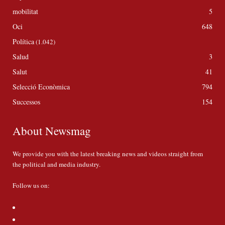
mobilitat
5
Oci
648
Política
(1.042)
Salud
3
Salut
41
Selecció Econòmica
794
Successos
154
About Newsmag
We provide you with the latest breaking news and videos straight from
the political and media industry.
Follow us on: