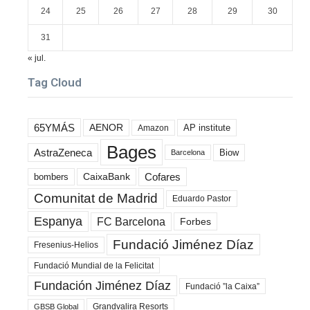
24
25
26
27
28
29
30
31
« jul.
Tag Cloud
65YMÁS
AENOR
AP institute
Amazon
Bages
AstraZeneca
Biow
Barcelona
Cofares
bombers
CaixaBank
Comunitat de Madrid
Eduardo Pastor
Espanya
FC Barcelona
Forbes
Fundació Jiménez Díaz
Fresenius-Helios
Fundació Mundial de la Felicitat
Fundación Jiménez Díaz
Fundació ”la Caixa”
Grandvalira Resorts
GBSB Global