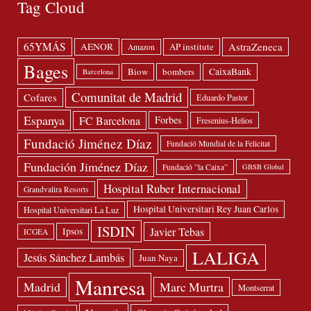
Tag Cloud
65YMÁS
AstraZeneca
AENOR
AP institute
Amazon
Bages
Biow
bombers
CaixaBank
Barcelona
Comunitat de Madrid
Cofares
Eduardo Pastor
Espanya
FC Barcelona
Forbes
Fresenius-Helios
Fundació Jiménez Díaz
Fundació Mundial de la Felicitat
Fundación Jiménez Díaz
Fundació ”la Caixa”
GBSB Global
Hospital Ruber Internacional
Grandvalira Resorts
Hospital Universitari Rey Juan Carlos
Hospital Universitari La Luz
ISDIN
Javier Tebas
Ipsos
ICGEA
LALIGA
Jesús Sánchez Lambás
Juan Naya
Manresa
Madrid
Marc Murtra
Montserrat