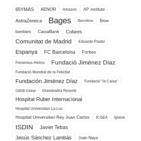
65YMÁS
AENOR
AP institute
Amazon
Bages
AstraZeneca
Biow
Barcelona
Cofares
bombers
CaixaBank
Comunitat de Madrid
Eduardo Pastor
Espanya
FC Barcelona
Forbes
Fundació Jiménez Díaz
Fresenius-Helios
Fundació Mundial de la Felicitat
Fundación Jiménez Díaz
Fundació ”la Caixa”
Grandvalira Resorts
GBSB Global
Hospital Ruber Internacional
Hospital Universitari La Luz
Hospital Universitari Rey Juan Carlos
Ipsos
ICGEA
ISDIN
Javier Tebas
Jesús Sánchez Lambás
Juan Naya