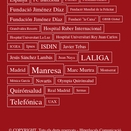
Fundació Jiménez Díaz
Fundació Mundial de la Felicitat
Fundación Jiménez Díaz
Fundació ”la Caixa”
GBSB Global
Hospital Ruber Internacional
Grandvalira Resorts
Hospital Universitari Rey Juan Carlos
Hospital Universitari La Luz
ISDIN
Javier Tebas
Ipsos
ICGEA
LALIGA
Jesús Sánchez Lambás
Juan Naya
Manresa
Madrid
Marc Murtra
Montserrat
Novartis
Olympia Quirónsalud
Mónica García
Quirónsalud
Real Madrid
Sermas
Telefónica
UAX
© COPYRIGHT. Tots els drets reservats - Hiperlocals Comunicació.