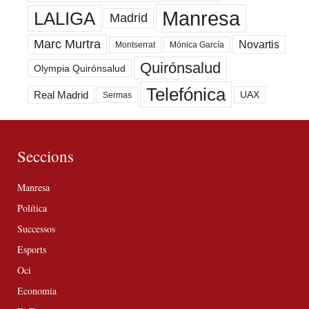
Manresa
LALIGA
Madrid
Marc Murtra
Novartis
Montserrat
Mónica García
Quirónsalud
Olympia Quirónsalud
Telefónica
Real Madrid
UAX
Sermas
Seccions
Manresa
Política
Successos
Esports
Oci
Economia