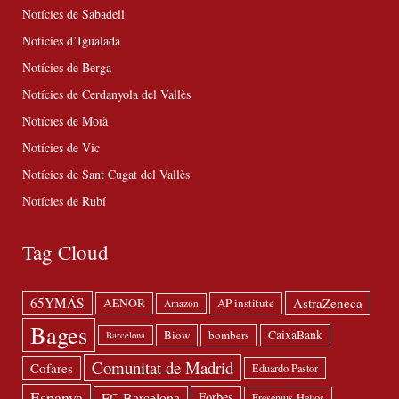
Notícies de Sabadell
Notícies d’Igualada
Notícies de Berga
Notícies de Cerdanyola del Vallès
Notícies de Moià
Notícies de Vic
Notícies de Sant Cugat del Vallès
Notícies de Rubí
Tag Cloud
65YMÁS
AstraZeneca
AENOR
AP institute
Amazon
Bages
Biow
bombers
CaixaBank
Barcelona
Comunitat de Madrid
Cofares
Eduardo Pastor
Espanya
FC Barcelona
Forbes
Fresenius-Helios