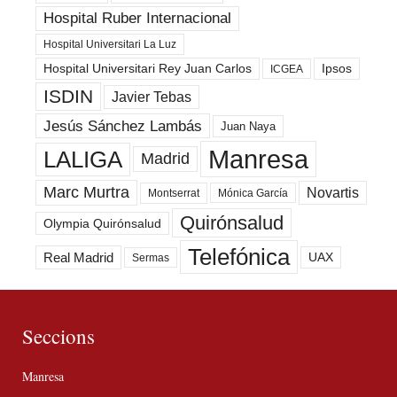
Hospital Ruber Internacional
Hospital Universitari La Luz
Hospital Universitari Rey Juan Carlos
Ipsos
ICGEA
ISDIN
Javier Tebas
Jesús Sánchez Lambás
Juan Naya
Manresa
LALIGA
Madrid
Marc Murtra
Novartis
Montserrat
Mónica García
Quirónsalud
Olympia Quirónsalud
Telefónica
Real Madrid
UAX
Sermas
Seccions
Manresa