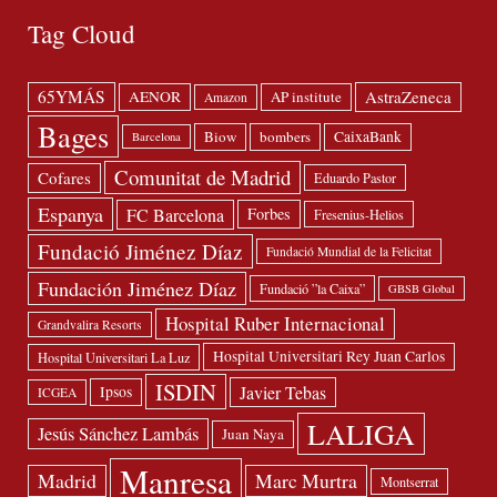
Tag Cloud
65YMÁS
AstraZeneca
AENOR
AP institute
Amazon
Bages
Biow
bombers
CaixaBank
Barcelona
Comunitat de Madrid
Cofares
Eduardo Pastor
Espanya
FC Barcelona
Forbes
Fresenius-Helios
Fundació Jiménez Díaz
Fundació Mundial de la Felicitat
Fundación Jiménez Díaz
Fundació ”la Caixa”
GBSB Global
Hospital Ruber Internacional
Grandvalira Resorts
Hospital Universitari Rey Juan Carlos
Hospital Universitari La Luz
ISDIN
Javier Tebas
Ipsos
ICGEA
LALIGA
Jesús Sánchez Lambás
Juan Naya
Manresa
Madrid
Marc Murtra
Montserrat