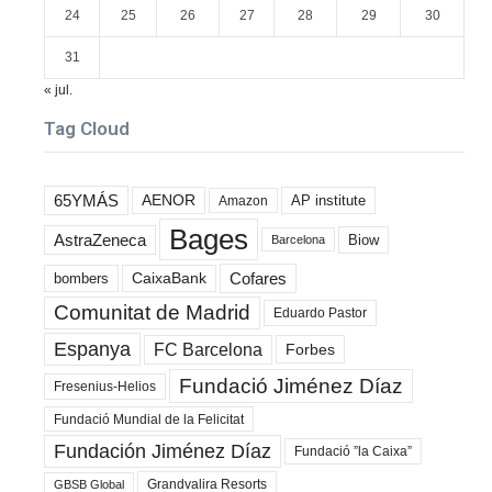
24
25
26
27
28
29
30
31
« jul.
Tag Cloud
65YMÁS
AENOR
AP institute
Amazon
Bages
AstraZeneca
Biow
Barcelona
Cofares
bombers
CaixaBank
Comunitat de Madrid
Eduardo Pastor
Espanya
FC Barcelona
Forbes
Fundació Jiménez Díaz
Fresenius-Helios
Fundació Mundial de la Felicitat
Fundación Jiménez Díaz
Fundació ”la Caixa”
Grandvalira Resorts
GBSB Global