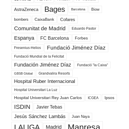
Bages
AstraZeneca
Biow
Barcelona
Cofares
bombers
CaixaBank
Comunitat de Madrid
Eduardo Pastor
Espanya
FC Barcelona
Forbes
Fundació Jiménez Díaz
Fresenius-Helios
Fundació Mundial de la Felicitat
Fundación Jiménez Díaz
Fundació ”la Caixa”
Grandvalira Resorts
GBSB Global
Hospital Ruber Internacional
Hospital Universitari La Luz
Hospital Universitari Rey Juan Carlos
Ipsos
ICGEA
ISDIN
Javier Tebas
Jesús Sánchez Lambás
Juan Naya
Manresa
LALIGA
Madrid