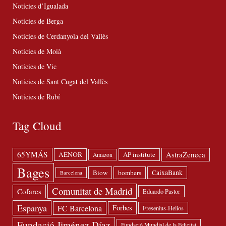
Notícies d’Igualada
Notícies de Berga
Notícies de Cerdanyola del Vallès
Notícies de Moià
Notícies de Vic
Notícies de Sant Cugat del Vallès
Notícies de Rubí
Tag Cloud
65YMÁS
AstraZeneca
AENOR
AP institute
Amazon
Bages
Biow
bombers
CaixaBank
Barcelona
Comunitat de Madrid
Cofares
Eduardo Pastor
Espanya
FC Barcelona
Forbes
Fresenius-Helios
Fundació Jiménez Díaz
Fundació Mundial de la Felicitat