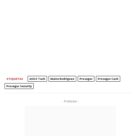
ETIQUETAS
AVOS Tech
Maite Rodríguez
Prosegur
Prosegur Cash
Prosegur Security
- Publicitat -