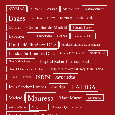
65YMÁS
AstraZeneca
AENOR
AP institute
Amazon
Bages
Biow
bombers
CaixaBank
Barcelona
Comunitat de Madrid
Cofares
Eduardo Pastor
Espanya
FC Barcelona
Forbes
Fresenius-Helios
Fundació Jiménez Díaz
Fundació Mundial de la Felicitat
Fundación Jiménez Díaz
Fundació ”la Caixa”
GBSB Global
Hospital Ruber Internacional
Grandvalira Resorts
Hospital Universitari Rey Juan Carlos
Hospital Universitari La Luz
ISDIN
Javier Tebas
Ipsos
ICGEA
LALIGA
Jesús Sánchez Lambás
Juan Naya
Manresa
Madrid
Marc Murtra
Montserrat
Novartis
Olympia Quirónsalud
Mónica García