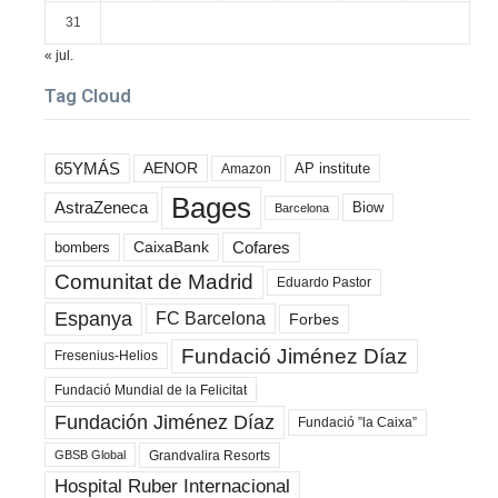
31
« jul.
Tag Cloud
65YMÁS
AENOR
AP institute
Amazon
Bages
AstraZeneca
Biow
Barcelona
Cofares
bombers
CaixaBank
Comunitat de Madrid
Eduardo Pastor
Espanya
FC Barcelona
Forbes
Fundació Jiménez Díaz
Fresenius-Helios
Fundació Mundial de la Felicitat
Fundación Jiménez Díaz
Fundació ”la Caixa”
Grandvalira Resorts
GBSB Global
Hospital Ruber Internacional