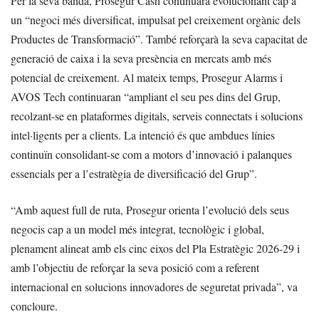
Per la seva banda, Prosegur Cash continuarà evolucionant cap a
un “negoci més diversificat, impulsat pel creixement orgànic dels
Productes de Transformació”. També reforçarà la seva capacitat de
generació de caixa i la seva presència en mercats amb més
potencial de creixement. Al mateix temps, Prosegur Alarms i
AVOS Tech continuaran “ampliant el seu pes dins del Grup,
recolzant-se en plataformes digitals, serveis connectats i solucions
intel·ligents per a clients. La intenció és que ambdues línies
continuïn consolidant-se com a motors d’innovació i palanques
essencials per a l’estratègia de diversificació del Grup”.
“Amb aquest full de ruta, Prosegur orienta l’evolució dels seus
negocis cap a un model més integrat, tecnològic i global,
plenament alineat amb els cinc eixos del Pla Estratègic 2026-29 i
amb l’objectiu de reforçar la seva posició com a referent
internacional en solucions innovadores de seguretat privada”, va
concloure.