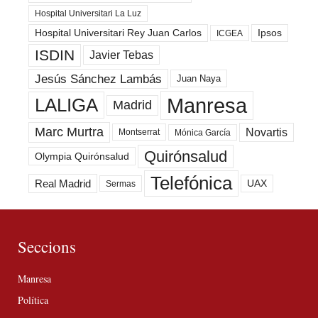
Hospital Universitari La Luz
Hospital Universitari Rey Juan Carlos
Ipsos
ICGEA
ISDIN
Javier Tebas
Jesús Sánchez Lambás
Juan Naya
Manresa
LALIGA
Madrid
Marc Murtra
Novartis
Montserrat
Mónica García
Quirónsalud
Olympia Quirónsalud
Telefónica
Real Madrid
UAX
Sermas
Seccions
Manresa
Política