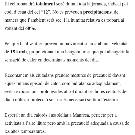
totalment serè
El cel romandrà
durant tota la jornada, indicat pel
precipitacions
codi d’estat del cel “12”. No es preveuen
, de
manera que l’ambient serà sec, i la humitat relativa es trobarà al
60%
voltant del
.
Pel que fa al vent, es preveu un moviment suau amb una velocitat
15 km/h
de
, proporcionant una lleugera brisa que pot alleugerir la
sensació de calor en determinats moments del dia.
Recomanem als ciutadans prendre mesures de precaució davant
aquest intens episodi de calor, com hidratar-se adequadament,
evitar exposicions prolongades al sol durant les hores centrals del
dia, i utilitzar protecció solar si és necessari sortir a l’exterior.
Espera’t un dia calorós i assolellat a Manresa, perfecte per a
activitats a l’aire lliure però amb la precaució adequada a causa de
les altes temperatures.