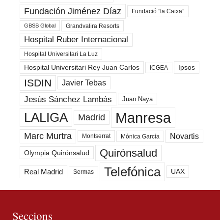
Fundación Jiménez Díaz
Fundació ”la Caixa”
Grandvalira Resorts
GBSB Global
Hospital Ruber Internacional
Hospital Universitari La Luz
Hospital Universitari Rey Juan Carlos
Ipsos
ICGEA
ISDIN
Javier Tebas
Jesús Sánchez Lambás
Juan Naya
Manresa
LALIGA
Madrid
Marc Murtra
Novartis
Montserrat
Mónica García
Quirónsalud
Olympia Quirónsalud
Telefónica
Real Madrid
UAX
Sermas
Seccions