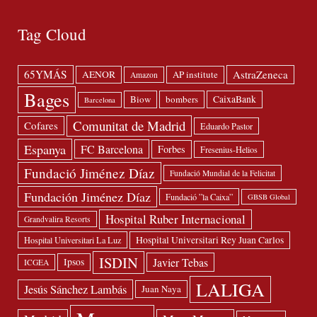
Tag Cloud
65YMÁS
AstraZeneca
AENOR
AP institute
Amazon
Bages
Biow
bombers
CaixaBank
Barcelona
Comunitat de Madrid
Cofares
Eduardo Pastor
Espanya
FC Barcelona
Forbes
Fresenius-Helios
Fundació Jiménez Díaz
Fundació Mundial de la Felicitat
Fundación Jiménez Díaz
Fundació ”la Caixa”
GBSB Global
Hospital Ruber Internacional
Grandvalira Resorts
Hospital Universitari Rey Juan Carlos
Hospital Universitari La Luz
ISDIN
Javier Tebas
Ipsos
ICGEA
LALIGA
Jesús Sánchez Lambás
Juan Naya