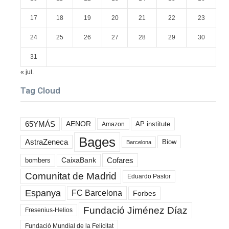
17
18
19
20
21
22
23
24
25
26
27
28
29
30
31
« jul.
Tag Cloud
65YMÁS
AENOR
AP institute
Amazon
Bages
AstraZeneca
Biow
Barcelona
Cofares
bombers
CaixaBank
Comunitat de Madrid
Eduardo Pastor
Espanya
FC Barcelona
Forbes
Fundació Jiménez Díaz
Fresenius-Helios
Fundació Mundial de la Felicitat