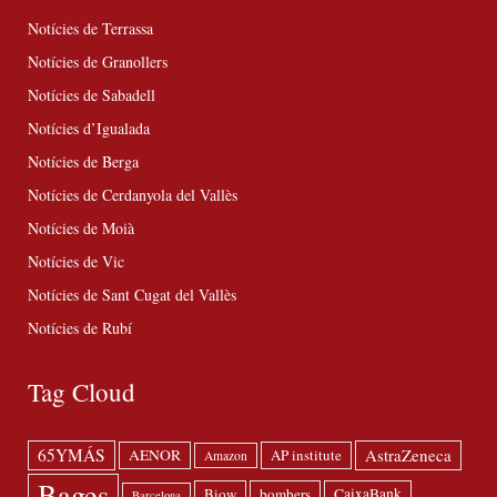
Notícies de Terrassa
Notícies de Granollers
Notícies de Sabadell
Notícies d’Igualada
Notícies de Berga
Notícies de Cerdanyola del Vallès
Notícies de Moià
Notícies de Vic
Notícies de Sant Cugat del Vallès
Notícies de Rubí
Tag Cloud
65YMÁS
AstraZeneca
AENOR
AP institute
Amazon
Bages
Biow
bombers
CaixaBank
Barcelona