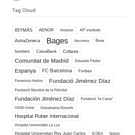
Tag Cloud
65YMÁS
AENOR
AP institute
Amazon
Bages
AstraZeneca
Biow
Barcelona
Cofares
bombers
CaixaBank
Comunitat de Madrid
Eduardo Pastor
Espanya
FC Barcelona
Forbes
Fundació Jiménez Díaz
Fresenius-Helios
Fundació Mundial de la Felicitat
Fundación Jiménez Díaz
Fundació ”la Caixa”
Grandvalira Resorts
GBSB Global
Hospital Ruber Internacional
Hospital Universitari La Luz
Hospital Universitari Rey Juan Carlos
Ipsos
ICGEA