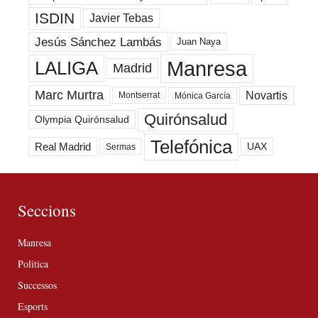
ISDIN
Javier Tebas
Jesús Sánchez Lambás
Juan Naya
Manresa
LALIGA
Madrid
Marc Murtra
Novartis
Montserrat
Mónica García
Quirónsalud
Olympia Quirónsalud
Telefónica
Real Madrid
UAX
Sermas
Seccions
Manresa
Política
Successos
Esports