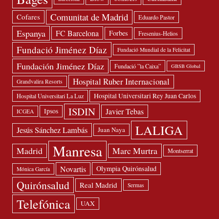
Comunitat de Madrid
Cofares
Eduardo Pastor
Espanya
FC Barcelona
Forbes
Fresenius-Helios
Fundació Jiménez Díaz
Fundació Mundial de la Felicitat
Fundación Jiménez Díaz
Fundació ”la Caixa”
GBSB Global
Hospital Ruber Internacional
Grandvalira Resorts
Hospital Universitari Rey Juan Carlos
Hospital Universitari La Luz
ISDIN
Javier Tebas
Ipsos
ICGEA
LALIGA
Jesús Sánchez Lambás
Juan Naya
Manresa
Madrid
Marc Murtra
Montserrat
Novartis
Olympia Quirónsalud
Mónica García
Quirónsalud
Real Madrid
Sermas
Telefónica
UAX