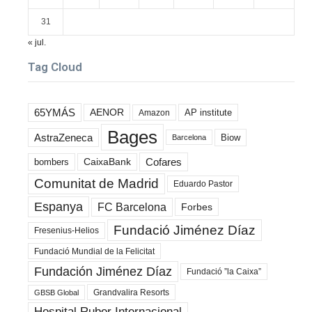
31
« jul.
Tag Cloud
65YMÁS
AENOR
AP institute
Amazon
Bages
AstraZeneca
Biow
Barcelona
Cofares
bombers
CaixaBank
Comunitat de Madrid
Eduardo Pastor
Espanya
FC Barcelona
Forbes
Fundació Jiménez Díaz
Fresenius-Helios
Fundació Mundial de la Felicitat
Fundación Jiménez Díaz
Fundació ”la Caixa”
Grandvalira Resorts
GBSB Global
Hospital Ruber Internacional