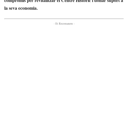
compromís per revitalitzar el Centre Històric i donar suport a
la seva economia.
- Et Recomanem -