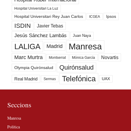
Hospital Universitari La Luz
Hospital Universitari Rey Juan Carlos
Ipsos
ICGEA
ISDIN
Javier Tebas
Jesús Sánchez Lambás
Juan Naya
Manresa
LALIGA
Madrid
Marc Murtra
Novartis
Montserrat
Mónica García
Quirónsalud
Olympia Quirónsalud
Telefónica
Real Madrid
UAX
Sermas
Seccions
Manresa
Política