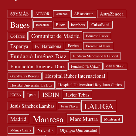
65YMÁS
AstraZeneca
AENOR
AP institute
Amazon
Bages
Biow
bombers
CaixaBank
Barcelona
Comunitat de Madrid
Cofares
Eduardo Pastor
Espanya
FC Barcelona
Forbes
Fresenius-Helios
Fundació Jiménez Díaz
Fundació Mundial de la Felicitat
Fundación Jiménez Díaz
Fundació ”la Caixa”
GBSB Global
Hospital Ruber Internacional
Grandvalira Resorts
Hospital Universitari Rey Juan Carlos
Hospital Universitari La Luz
ISDIN
Javier Tebas
Ipsos
ICGEA
LALIGA
Jesús Sánchez Lambás
Juan Naya
Manresa
Madrid
Marc Murtra
Montserrat
Novartis
Olympia Quirónsalud
Mónica García