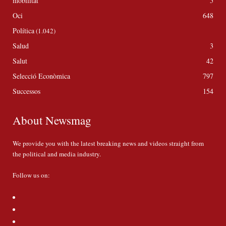
mobilitat
5
Oci
648
Política
(1.042)
Salud
3
Salut
42
Selecció Econòmica
797
Successos
154
About Newsmag
We provide you with the latest breaking news and videos straight from
the political and media industry.
Follow us on: