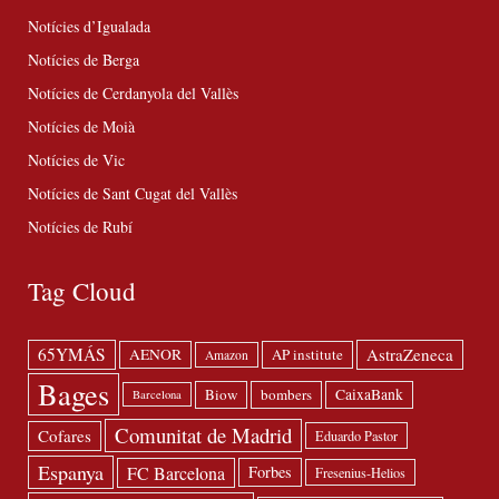
Notícies d’Igualada
Notícies de Berga
Notícies de Cerdanyola del Vallès
Notícies de Moià
Notícies de Vic
Notícies de Sant Cugat del Vallès
Notícies de Rubí
Tag Cloud
65YMÁS
AstraZeneca
AENOR
AP institute
Amazon
Bages
Biow
bombers
CaixaBank
Barcelona
Comunitat de Madrid
Cofares
Eduardo Pastor
Espanya
FC Barcelona
Forbes
Fresenius-Helios