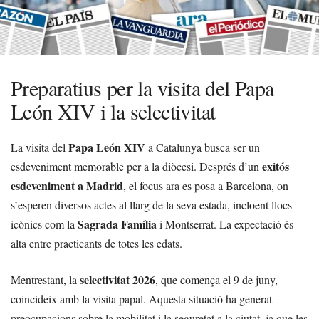
Preparatius per la visita del Papa
León XIV i la selectivitat
Papa León XIV
La visita del
a Catalunya busca ser un
exitós
esdeveniment memorable per a la diòcesi. Després d’un
esdeveniment a Madrid
, el focus ara es posa a Barcelona, on
s’esperen diversos actes al llarg de la seva estada, incloent llocs
Sagrada Família
icònics com la
i Montserrat. La expectació és
alta entre practicants de totes les edats.
selectivitat 2026
Mentrestant, la
, que comença el 9 de juny,
coincideix amb la visita papal. Aquesta situació ha generat
preocupacions sobre la mobilitat i la seguretat a la ciutat, ja que les