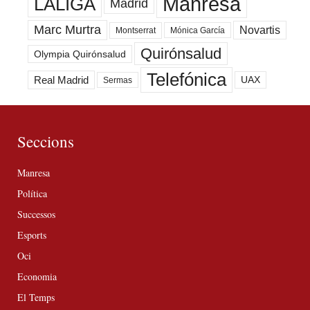
Manresa
LALIGA
Madrid
Marc Murtra
Novartis
Montserrat
Mónica García
Quirónsalud
Olympia Quirónsalud
Telefónica
Real Madrid
UAX
Sermas
Seccions
Manresa
Política
Successos
Esports
Oci
Economia
El Temps