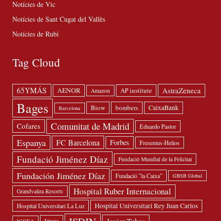
Notícies de Vic
Notícies de Sant Cugat del Vallès
Notícies de Rubí
Tag Cloud
65YMÁS
AstraZeneca
AENOR
AP institute
Amazon
Bages
Biow
bombers
CaixaBank
Barcelona
Comunitat de Madrid
Cofares
Eduardo Pastor
Espanya
FC Barcelona
Forbes
Fresenius-Helios
Fundació Jiménez Díaz
Fundació Mundial de la Felicitat
Fundación Jiménez Díaz
Fundació ”la Caixa”
GBSB Global
Hospital Ruber Internacional
Grandvalira Resorts
Hospital Universitari Rey Juan Carlos
Hospital Universitari La Luz