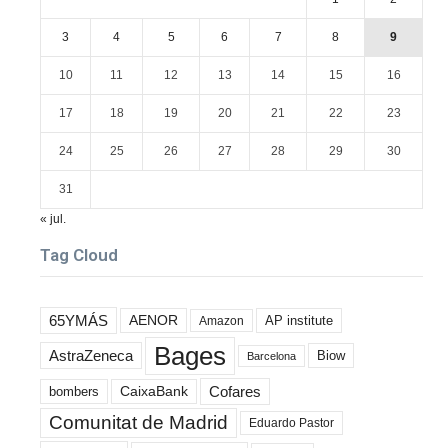
3
4
5
6
7
8
9
10
11
12
13
14
15
16
17
18
19
20
21
22
23
24
25
26
27
28
29
30
31
« jul.
Tag Cloud
65YMÁS
AENOR
AP institute
Amazon
Bages
AstraZeneca
Biow
Barcelona
Cofares
bombers
CaixaBank
Comunitat de Madrid
Eduardo Pastor