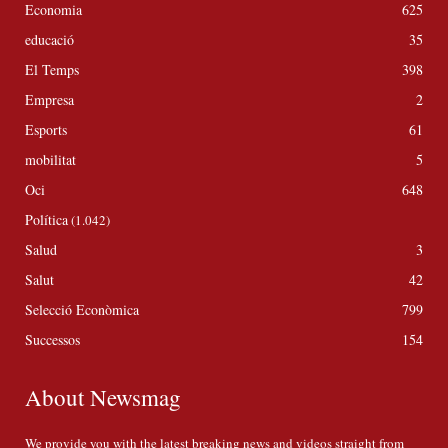
Economia
625
educació
35
El Temps
398
Empresa
2
Esports
61
mobilitat
5
Oci
648
Política
(1.042)
Salud
3
Salut
42
Selecció Econòmica
799
Successos
154
About Newsmag
We provide you with the latest breaking news and videos straight from