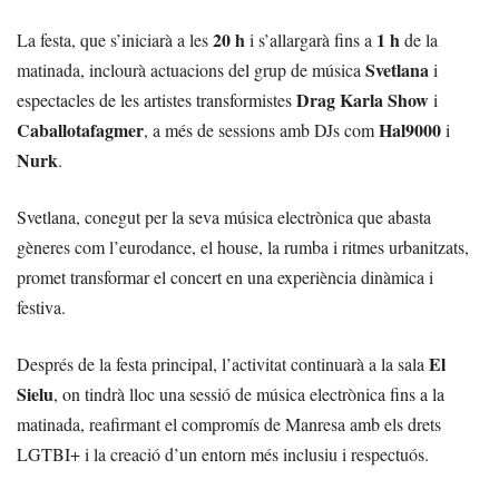
20 h
1 h
La festa, que s’iniciarà a les
i s’allargarà fins a
de la
Svetlana
matinada, inclourà actuacions del grup de música
i
Drag Karla Show
espectacles de les artistes transformistes
i
Caballotafagmer
Hal9000
, a més de sessions amb DJs com
i
Nurk
.
Svetlana, conegut per la seva música electrònica que abasta
gèneres com l’eurodance, el house, la rumba i ritmes urbanitzats,
promet transformar el concert en una experiència dinàmica i
festiva.
El
Després de la festa principal, l’activitat continuarà a la sala
Sielu
, on tindrà lloc una sessió de música electrònica fins a la
matinada, reafirmant el compromís de Manresa amb els drets
LGTBI+ i la creació d’un entorn més inclusiu i respectuós.