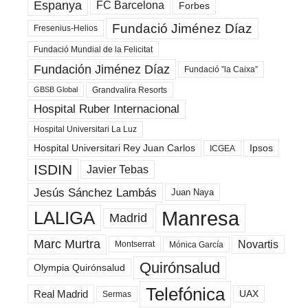
Espanya
FC Barcelona
Forbes
Fundació Jiménez Díaz
Fresenius-Helios
Fundació Mundial de la Felicitat
Fundación Jiménez Díaz
Fundació ”la Caixa”
Grandvalira Resorts
GBSB Global
Hospital Ruber Internacional
Hospital Universitari La Luz
Hospital Universitari Rey Juan Carlos
Ipsos
ICGEA
ISDIN
Javier Tebas
Jesús Sánchez Lambás
Juan Naya
Manresa
LALIGA
Madrid
Marc Murtra
Novartis
Montserrat
Mónica García
Quirónsalud
Olympia Quirónsalud
Telefónica
Real Madrid
UAX
Sermas