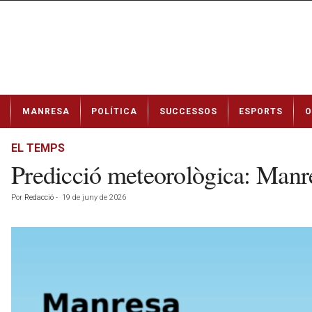
N
MANRESA
POLÍTICA
SUCCESSOS
ESPORTS
O
o
t
í
EL TEMPS
c
Predicció meteorològica: Manr
i
e
Por
Redacció
-
19 de juny de 2026
s
d
e
M
a
n
r
e