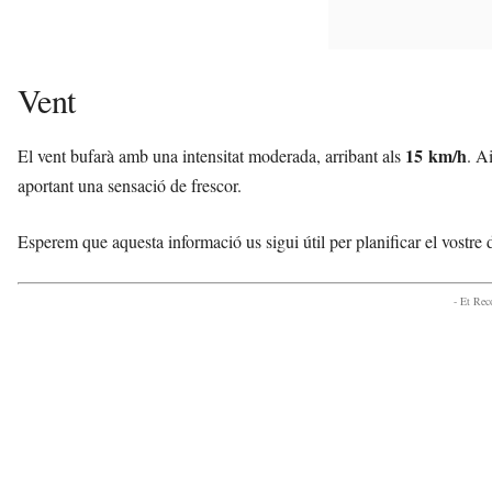
Vent
15 km/h
El vent bufarà amb una intensitat moderada, arribant als
. A
aportant una sensació de frescor.
Esperem que aquesta informació us sigui útil per planificar el vostr
- Et Re