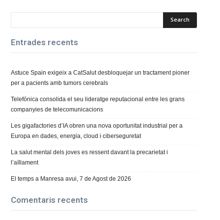
Entrades recents
Astuce Spain exigeix a CatSalut desbloquejar un tractament pioner
per a pacients amb tumors cerebrals
Telefónica consolida el seu lideratge reputacional entre les grans
companyies de telecomunicacions
Les gigafactories d’IA obren una nova oportunitat industrial per a
Europa en dades, energia, cloud i ciberseguretat
La salut mental dels joves es ressent davant la precarietat i
l’aïllament
El temps a Manresa avui, 7 de Agost de 2026
Comentaris recents