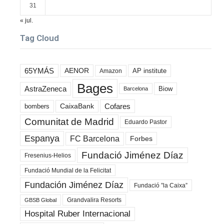
31
« jul.
Tag Cloud
65YMÁS
AENOR
AP institute
Amazon
Bages
AstraZeneca
Biow
Barcelona
Cofares
bombers
CaixaBank
Comunitat de Madrid
Eduardo Pastor
Espanya
FC Barcelona
Forbes
Fundació Jiménez Díaz
Fresenius-Helios
Fundació Mundial de la Felicitat
Fundación Jiménez Díaz
Fundació ”la Caixa”
Grandvalira Resorts
GBSB Global
Hospital Ruber Internacional