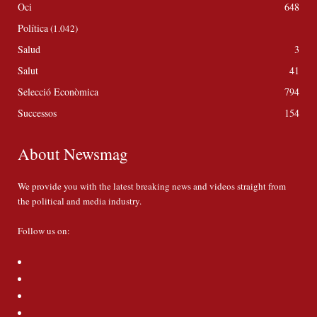
Oci
648
Política
(1.042)
Salud
3
Salut
41
Selecció Econòmica
794
Successos
154
About Newsmag
We provide you with the latest breaking news and videos straight from
the political and media industry.
Follow us on: