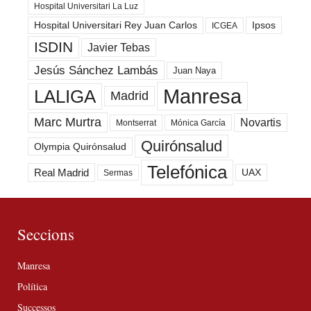
Hospital Universitari La Luz
Hospital Universitari Rey Juan Carlos
Ipsos
ICGEA
ISDIN
Javier Tebas
Jesús Sánchez Lambás
Juan Naya
Manresa
LALIGA
Madrid
Marc Murtra
Novartis
Montserrat
Mónica García
Quirónsalud
Olympia Quirónsalud
Telefónica
Real Madrid
UAX
Sermas
Seccions
Manresa
Política
Successos