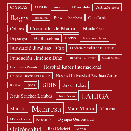
65YMÁS
AstraZeneca
AENOR
AP institute
Amazon
Bages
Biow
bombers
CaixaBank
Barcelona
Comunitat de Madrid
Cofares
Eduardo Pastor
Espanya
FC Barcelona
Forbes
Fresenius-Helios
Fundació Jiménez Díaz
Fundació Mundial de la Felicitat
Fundación Jiménez Díaz
Fundació ”la Caixa”
GBSB Global
Hospital Ruber Internacional
Grandvalira Resorts
Hospital Universitari Rey Juan Carlos
Hospital Universitari La Luz
ISDIN
Javier Tebas
Ipsos
ICGEA
LALIGA
Jesús Sánchez Lambás
Juan Naya
Manresa
Madrid
Marc Murtra
Montserrat
Novartis
Olympia Quirónsalud
Mónica García
Quirónsalud
Real Madrid
Sermas