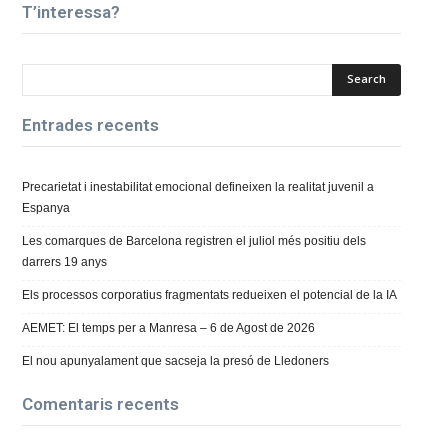
T’interessa?
Entrades recents
Precarietat i inestabilitat emocional defineixen la realitat juvenil a
Espanya
Les comarques de Barcelona registren el juliol més positiu dels
darrers 19 anys
Els processos corporatius fragmentats redueixen el potencial de la IA
AEMET: El temps per a Manresa – 6 de Agost de 2026
El nou apunyalament que sacseja la presó de Lledoners
Comentaris recents