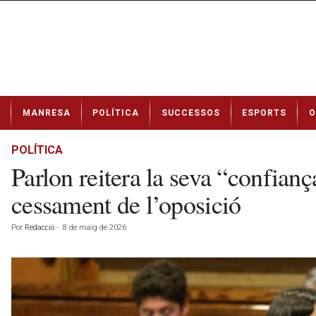
N
MANRESA
POLÍTICA
SUCCESSOS
ESPORTS
O
o
t
í
POLÍTICA
c
Parlon reitera la seva “confianç
i
e
cessament de l’oposició
s
d
Por
Redacció
-
8 de maig de 2026
e
M
a
n
r
e