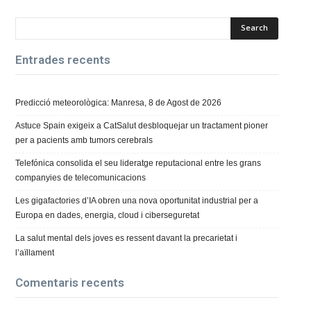
Entrades recents
Predicció meteorològica: Manresa, 8 de Agost de 2026
Astuce Spain exigeix a CatSalut desbloquejar un tractament pioner
per a pacients amb tumors cerebrals
Telefónica consolida el seu lideratge reputacional entre les grans
companyies de telecomunicacions
Les gigafactories d’IA obren una nova oportunitat industrial per a
Europa en dades, energia, cloud i ciberseguretat
La salut mental dels joves es ressent davant la precarietat i
l’aïllament
Comentaris recents