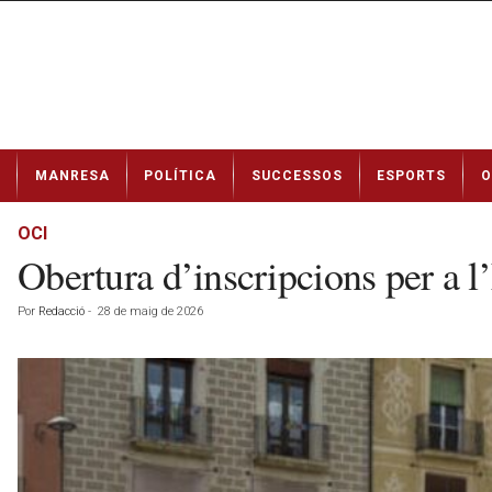
N
MANRESA
POLÍTICA
SUCCESSOS
ESPORTS
O
o
t
í
OCI
c
Obertura d’inscripcions per a l
i
e
Por
Redacció
-
28 de maig de 2026
s
d
e
M
a
n
r
e