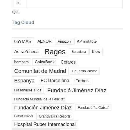
31
« jul.
Tag Cloud
65YMÁS
AENOR
AP institute
Amazon
Bages
AstraZeneca
Biow
Barcelona
Cofares
bombers
CaixaBank
Comunitat de Madrid
Eduardo Pastor
Espanya
FC Barcelona
Forbes
Fundació Jiménez Díaz
Fresenius-Helios
Fundació Mundial de la Felicitat
Fundación Jiménez Díaz
Fundació ”la Caixa”
Grandvalira Resorts
GBSB Global
Hospital Ruber Internacional