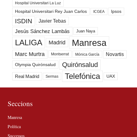
Hospital Universitari La Luz
Hospital Universitari Rey Juan Carlos
Ipsos
ICGEA
ISDIN
Javier Tebas
Jesús Sánchez Lambás
Juan Naya
Manresa
LALIGA
Madrid
Marc Murtra
Novartis
Montserrat
Mónica García
Quirónsalud
Olympia Quirónsalud
Telefónica
Real Madrid
UAX
Sermas
Seccions
Manresa
Política
Successos