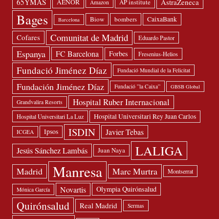
65YMÁS
AstraZeneca
AENOR
AP institute
Amazon
Bages
Biow
bombers
CaixaBank
Barcelona
Comunitat de Madrid
Cofares
Eduardo Pastor
Espanya
FC Barcelona
Forbes
Fresenius-Helios
Fundació Jiménez Díaz
Fundació Mundial de la Felicitat
Fundación Jiménez Díaz
Fundació ”la Caixa”
GBSB Global
Hospital Ruber Internacional
Grandvalira Resorts
Hospital Universitari Rey Juan Carlos
Hospital Universitari La Luz
ISDIN
Javier Tebas
Ipsos
ICGEA
LALIGA
Jesús Sánchez Lambás
Juan Naya
Manresa
Madrid
Marc Murtra
Montserrat
Novartis
Olympia Quirónsalud
Mónica García
Quirónsalud
Real Madrid
Sermas