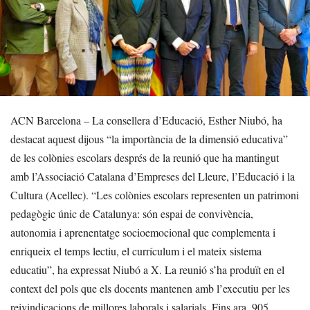
ACN Barcelona – La consellera d’Educació, Esther Niubó, ha
destacat aquest dijous “la importància de la dimensió educativa”
de les colònies escolars després de la reunió que ha mantingut
amb l’Associació Catalana d’Empreses del Lleure, l’Educació i la
Cultura (Acellec). “Les colònies escolars representen un patrimoni
pedagògic únic de Catalunya: són espai de convivència,
autonomia i aprenentatge socioemocional que complementa i
enriqueix el temps lectiu, el currículum i el mateix sistema
educatiu”, ha expressat Niubó a X. La reunió s’ha produït en el
context del pols que els docents mantenen amb l’executiu per les
reivindicacions de millores laborals i salarials. Fins ara, 905