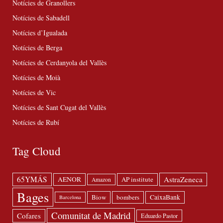
Notícies de Granollers
Notícies de Sabadell
Notícies d’Igualada
Notícies de Berga
Notícies de Cerdanyola del Vallès
Notícies de Moià
Notícies de Vic
Notícies de Sant Cugat del Vallès
Notícies de Rubí
Tag Cloud
65YMÁS
AstraZeneca
AENOR
AP institute
Amazon
Bages
Biow
bombers
CaixaBank
Barcelona
Comunitat de Madrid
Cofares
Eduardo Pastor