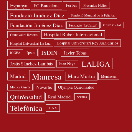
Espanya
FC Barcelona
Forbes
Fresenius-Helios
Fundació Jiménez Díaz
Fundació Mundial de la Felicitat
Fundación Jiménez Díaz
Fundació ”la Caixa”
GBSB Global
Hospital Ruber Internacional
Grandvalira Resorts
Hospital Universitari Rey Juan Carlos
Hospital Universitari La Luz
ISDIN
Javier Tebas
Ipsos
ICGEA
LALIGA
Jesús Sánchez Lambás
Juan Naya
Manresa
Madrid
Marc Murtra
Montserrat
Novartis
Olympia Quirónsalud
Mónica García
Quirónsalud
Real Madrid
Sermas
Telefónica
UAX