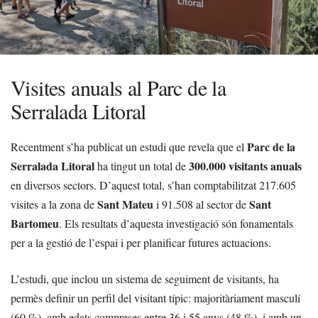
Visites anuals al Parc de la
Serralada Litoral
Parc de la
Recentment s’ha publicat un estudi que revela que el
Serralada Litoral
300.000 visitants anuals
ha tingut un total de
en diversos sectors. D’aquest total, s’han comptabilitzat 217.605
Sant Mateu
Sant
visites a la zona de
i 91.508 al sector de
Bartomeu
. Els resultats d’aquesta investigació són fonamentals
per a la gestió de l’espai i per planificar futures actuacions.
L’estudi, que inclou un sistema de seguiment de visitants, ha
permès definir un perfil del visitant típic: majoritàriament masculí
(60 %), amb edats compreses entre 36 i 55 anys (48 %), i amb un