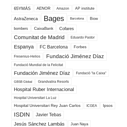
65YMÁS
AENOR
AP institute
Amazon
Bages
AstraZeneca
Biow
Barcelona
Cofares
bombers
CaixaBank
Comunitat de Madrid
Eduardo Pastor
Espanya
FC Barcelona
Forbes
Fundació Jiménez Díaz
Fresenius-Helios
Fundació Mundial de la Felicitat
Fundación Jiménez Díaz
Fundació ”la Caixa”
Grandvalira Resorts
GBSB Global
Hospital Ruber Internacional
Hospital Universitari La Luz
Hospital Universitari Rey Juan Carlos
Ipsos
ICGEA
ISDIN
Javier Tebas
Jesús Sánchez Lambás
Juan Naya