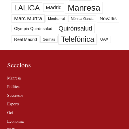
Manresa
LALIGA
Madrid
Marc Murtra
Novartis
Montserrat
Mónica García
Quirónsalud
Olympia Quirónsalud
Telefónica
Real Madrid
UAX
Sermas
Seccions
Manresa
Política
Successos
Esports
Oci
Economia