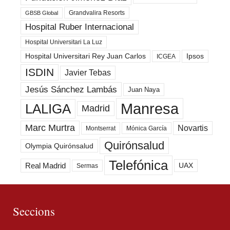
Grandvalira Resorts
GBSB Global
Hospital Ruber Internacional
Hospital Universitari La Luz
Hospital Universitari Rey Juan Carlos
Ipsos
ICGEA
ISDIN
Javier Tebas
Jesús Sánchez Lambás
Juan Naya
Manresa
LALIGA
Madrid
Marc Murtra
Novartis
Montserrat
Mónica García
Quirónsalud
Olympia Quirónsalud
Telefónica
Real Madrid
UAX
Sermas
Seccions