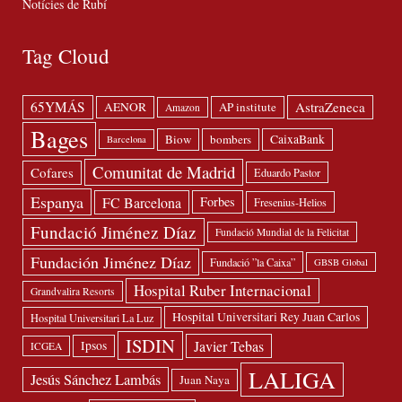
Notícies de Rubí
Tag Cloud
65YMÁS
AstraZeneca
AENOR
AP institute
Amazon
Bages
Biow
bombers
CaixaBank
Barcelona
Comunitat de Madrid
Cofares
Eduardo Pastor
Espanya
FC Barcelona
Forbes
Fresenius-Helios
Fundació Jiménez Díaz
Fundació Mundial de la Felicitat
Fundación Jiménez Díaz
Fundació ”la Caixa”
GBSB Global
Hospital Ruber Internacional
Grandvalira Resorts
Hospital Universitari Rey Juan Carlos
Hospital Universitari La Luz
ISDIN
Javier Tebas
Ipsos
ICGEA
LALIGA
Jesús Sánchez Lambás
Juan Naya