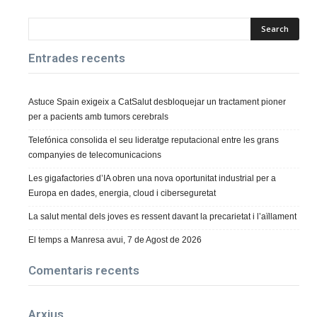
Entrades recents
Astuce Spain exigeix a CatSalut desbloquejar un tractament pioner
per a pacients amb tumors cerebrals
Telefónica consolida el seu lideratge reputacional entre les grans
companyies de telecomunicacions
Les gigafactories d’IA obren una nova oportunitat industrial per a
Europa en dades, energia, cloud i ciberseguretat
La salut mental dels joves es ressent davant la precarietat i l’aïllament
El temps a Manresa avui, 7 de Agost de 2026
Comentaris recents
Arxius