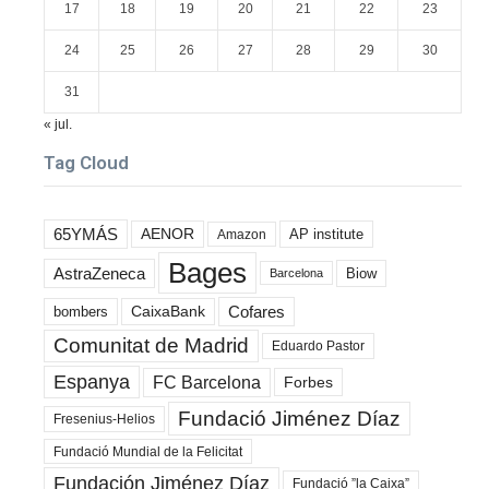
17
18
19
20
21
22
23
24
25
26
27
28
29
30
31
« jul.
Tag Cloud
65YMÁS
AENOR
AP institute
Amazon
Bages
AstraZeneca
Biow
Barcelona
Cofares
bombers
CaixaBank
Comunitat de Madrid
Eduardo Pastor
Espanya
FC Barcelona
Forbes
Fundació Jiménez Díaz
Fresenius-Helios
Fundació Mundial de la Felicitat
Fundación Jiménez Díaz
Fundació ”la Caixa”