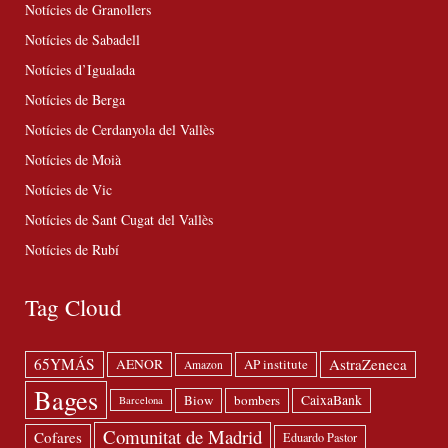
Notícies de Granollers
Notícies de Sabadell
Notícies d’Igualada
Notícies de Berga
Notícies de Cerdanyola del Vallès
Notícies de Moià
Notícies de Vic
Notícies de Sant Cugat del Vallès
Notícies de Rubí
Tag Cloud
65YMÁS
AstraZeneca
AENOR
AP institute
Amazon
Bages
Biow
bombers
CaixaBank
Barcelona
Comunitat de Madrid
Cofares
Eduardo Pastor