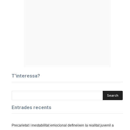
T’interessa?
Entrades recents
Precarietat i inestabilitat emocional defineixen la realitat juvenil a