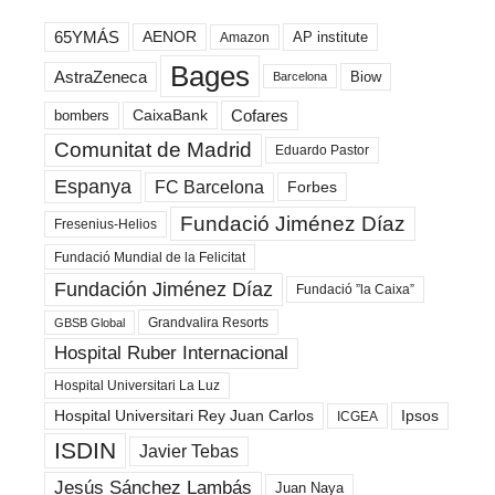
65YMÁS
AENOR
AP institute
Amazon
Bages
AstraZeneca
Biow
Barcelona
Cofares
bombers
CaixaBank
Comunitat de Madrid
Eduardo Pastor
Espanya
FC Barcelona
Forbes
Fundació Jiménez Díaz
Fresenius-Helios
Fundació Mundial de la Felicitat
Fundación Jiménez Díaz
Fundació ”la Caixa”
Grandvalira Resorts
GBSB Global
Hospital Ruber Internacional
Hospital Universitari La Luz
Hospital Universitari Rey Juan Carlos
Ipsos
ICGEA
ISDIN
Javier Tebas
Jesús Sánchez Lambás
Juan Naya