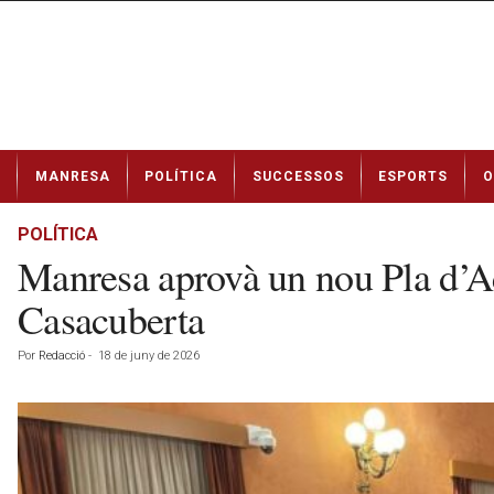
N
MANRESA
POLÍTICA
SUCCESSOS
ESPORTS
O
o
t
í
POLÍTICA
c
Manresa aprovà un nou Pla d’Ac
i
e
Casacuberta
s
d
Por
Redacció
-
18 de juny de 2026
e
M
a
n
r
e