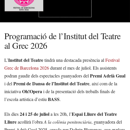
Programació de l’Institut del Teatre
al Grec 2026
Institut del Teatre
L’
tindrà una destacada presència al
Festival
Grec de Barcelona 2026
durant el mes de juliol. Els assistents
Premi Adrià Gual
podran gaudir dels espectacles guanyadors del
Premi de Dansa de l’Institut del Teatre
i del
, així com de la
Oh!Opera
iniciativa
i de la presentació dels treballs finals de
BASS
l’escola artística d’estiu
.
24 i 25 de juliol
Espai Lliure del Teatre
Els dies
a les 20h, l’
Lliure
acollirà l’obra
A la colònia penitenciària
, guanyadora del
Premi Adrià Gual 2025, creada per Dobrin Plamenov, que explora