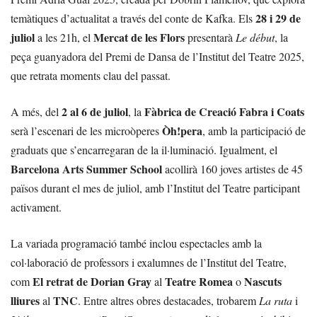
28 i 29 de
temàtiques d’actualitat a través del conte de Kafka. Els
juliol
Mercat de les Flors
a les 21h, el
presentarà
Le début
, la
peça guanyadora del Premi de Dansa de l’Institut del Teatre 2025,
que retrata moments clau del passat.
2 al 6 de juliol
Fàbrica de Creació Fabra i Coats
A més, del
, la
Òh!pera
serà l’escenari de les microòperes
, amb la participació de
graduats que s’encarregaran de la il·luminació. Igualment, el
Barcelona Arts Summer School
acollirà 160 joves artistes de 45
països durant el mes de juliol, amb l’Institut del Teatre participant
activament.
La variada programació també inclou espectacles amb la
col·laboració de professors i exalumnes de l’Institut del Teatre,
El retrat de Dorian Gray
Teatre Romea
Nascuts
com
al
o
lliures
TNC
al
. Entre altres obres destacades, trobarem
La ruta
i