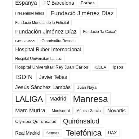
Espanya
FC Barcelona
Forbes
Fundació Jiménez Díaz
Fresenius-Helios
Fundació Mundial de la Felicitat
Fundación Jiménez Díaz
Fundació ”la Caixa”
Grandvalira Resorts
GBSB Global
Hospital Ruber Internacional
Hospital Universitari La Luz
Hospital Universitari Rey Juan Carlos
Ipsos
ICGEA
ISDIN
Javier Tebas
Jesús Sánchez Lambás
Juan Naya
Manresa
LALIGA
Madrid
Marc Murtra
Novartis
Montserrat
Mónica García
Quirónsalud
Olympia Quirónsalud
Telefónica
Real Madrid
UAX
Sermas