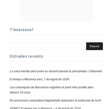
T’interessa?
Entrades recents
La salut mental dels joves es ressent davant la precarietat i l’aïllament
El temps a Manresa avui, 7 de Agost de 2026
Les comarques de Barcelona registren el juliol més positiu dels
darrers 19 anys
Els processos corporatius fragmentats redueixen el potencial de la IA
AEMET: El temps per a Manresa – 6 de Agost de 2026