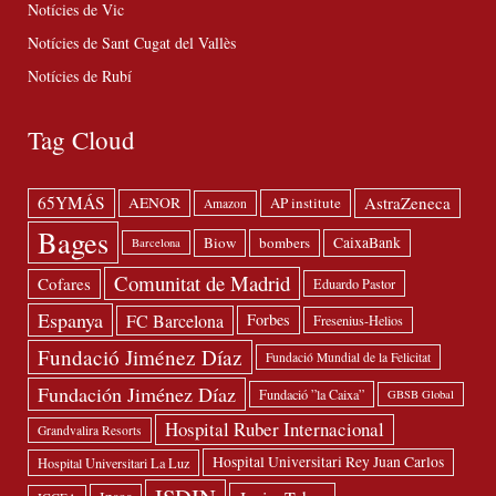
Notícies de Vic
Notícies de Sant Cugat del Vallès
Notícies de Rubí
Tag Cloud
65YMÁS
AstraZeneca
AENOR
AP institute
Amazon
Bages
Biow
bombers
CaixaBank
Barcelona
Comunitat de Madrid
Cofares
Eduardo Pastor
Espanya
FC Barcelona
Forbes
Fresenius-Helios
Fundació Jiménez Díaz
Fundació Mundial de la Felicitat
Fundación Jiménez Díaz
Fundació ”la Caixa”
GBSB Global
Hospital Ruber Internacional
Grandvalira Resorts
Hospital Universitari Rey Juan Carlos
Hospital Universitari La Luz