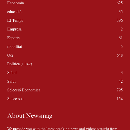
Economia
625
educació
35
El Temps
396
Empresa
2
Esports
61
mobilitat
5
Oci
648
Política
(1.042)
Salud
3
Salut
42
Selecció Econòmica
795
Successos
154
About Newsmag
We provide you with the latest breaking news and videos straight from