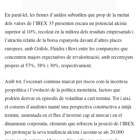
En paral·lel, les firmes d’anàlisi subratllen que prop de la meitat
dels valors de l’IBEX 35 presenten encara un potencial alcista
superior al 10%, recolzat en la millora dels resultats empresarials i
l’atractiu relatiu de la borsa espanyola davant d’altres places
europees, amb Grifols, Fluidra i Rovi entre les companyies que
concentren majors expectatives de revalorització, amb recorreguts
propers al 57%, 38% i 30%, respectivament.
Amb tot, l’escenari continua marcat per riscos com la incertesa
geopolítica i l’evolució de la política monetària, factors que
podrien derivar en episodis de volatilitat a curt termini. Tot i així,
el consens d’analistes manté una perspectiva constructiva a mitjà
termini, sustentada en el flux d’inversió cap al mercat i en el
dinamisme corporatiu, elements que reforcen la posició de l’IBEX
per prolongar la seva tendència alcista i acostar-se als 20.000