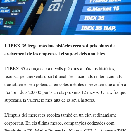
L’IBEX 35 frega màxims històrics recolzat pels plans de
creixement de les empreses i el suport dels analistes
L’IBEX 35 avança cap a nivells pròxims a màxims històrics,
recolzat pel creixent suport d’analistes nacionals i internacionals
que situen el seu potencial en cotes inèdites i preveuen que arribi a
l’entorn dels 20.000 punts en els pròxims 12 mesos. Una xifra que
suposaria la valoració més alta de la seva història.
L’impuls del mercat es recolza també en un elevat dinamisme
corporatiu. En els últims mesos, companyies cotitzades com
Iberdrola, ACS, Merlin Properties, Neinor, OHLA, Amper o TSK