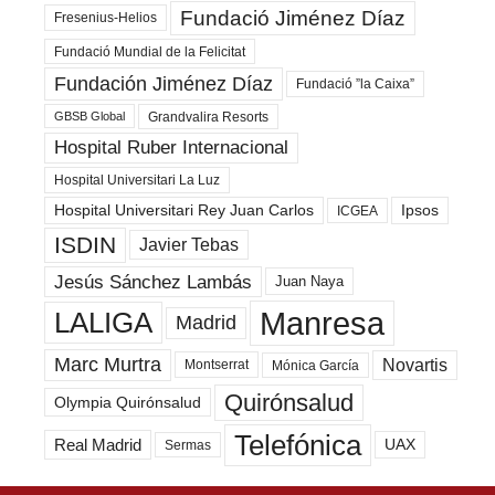
Fundació Jiménez Díaz
Fresenius-Helios
Fundació Mundial de la Felicitat
Fundación Jiménez Díaz
Fundació ”la Caixa”
Grandvalira Resorts
GBSB Global
Hospital Ruber Internacional
Hospital Universitari La Luz
Hospital Universitari Rey Juan Carlos
Ipsos
ICGEA
ISDIN
Javier Tebas
Jesús Sánchez Lambás
Juan Naya
Manresa
LALIGA
Madrid
Marc Murtra
Novartis
Montserrat
Mónica García
Quirónsalud
Olympia Quirónsalud
Telefónica
Real Madrid
UAX
Sermas