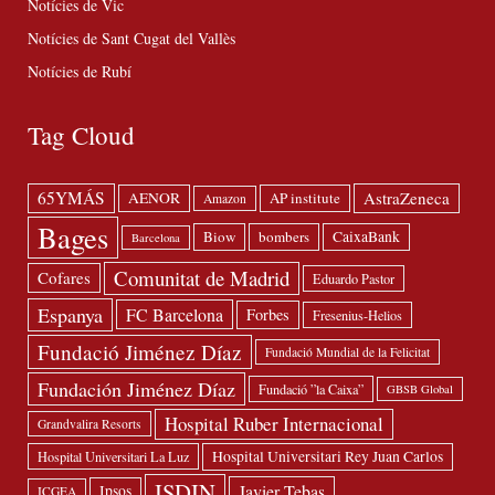
Notícies de Vic
Notícies de Sant Cugat del Vallès
Notícies de Rubí
Tag Cloud
65YMÁS
AstraZeneca
AENOR
AP institute
Amazon
Bages
Biow
bombers
CaixaBank
Barcelona
Comunitat de Madrid
Cofares
Eduardo Pastor
Espanya
FC Barcelona
Forbes
Fresenius-Helios
Fundació Jiménez Díaz
Fundació Mundial de la Felicitat
Fundación Jiménez Díaz
Fundació ”la Caixa”
GBSB Global
Hospital Ruber Internacional
Grandvalira Resorts
Hospital Universitari Rey Juan Carlos
Hospital Universitari La Luz
ISDIN
Javier Tebas
Ipsos
ICGEA