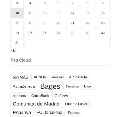
3
4
5
6
7
8
9
10
11
12
13
14
15
16
17
18
19
20
21
22
23
24
25
26
27
28
29
30
31
« jul.
Tag Cloud
65YMÁS
AENOR
AP institute
Amazon
Bages
AstraZeneca
Biow
Barcelona
Cofares
bombers
CaixaBank
Comunitat de Madrid
Eduardo Pastor
Espanya
FC Barcelona
Forbes