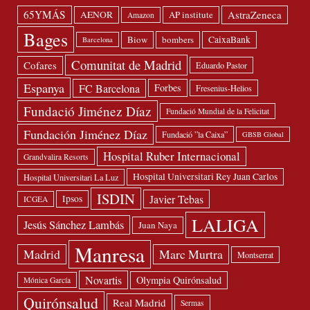
65YMÁS
AstraZeneca
AENOR
AP institute
Amazon
Bages
Biow
bombers
CaixaBank
Barcelona
Comunitat de Madrid
Cofares
Eduardo Pastor
Espanya
FC Barcelona
Forbes
Fresenius-Helios
Fundació Jiménez Díaz
Fundació Mundial de la Felicitat
Fundación Jiménez Díaz
Fundació ”la Caixa”
GBSB Global
Hospital Ruber Internacional
Grandvalira Resorts
Hospital Universitari Rey Juan Carlos
Hospital Universitari La Luz
ISDIN
Javier Tebas
Ipsos
ICGEA
LALIGA
Jesús Sánchez Lambás
Juan Naya
Manresa
Madrid
Marc Murtra
Montserrat
Novartis
Olympia Quirónsalud
Mónica García
Quirónsalud
Real Madrid
Sermas