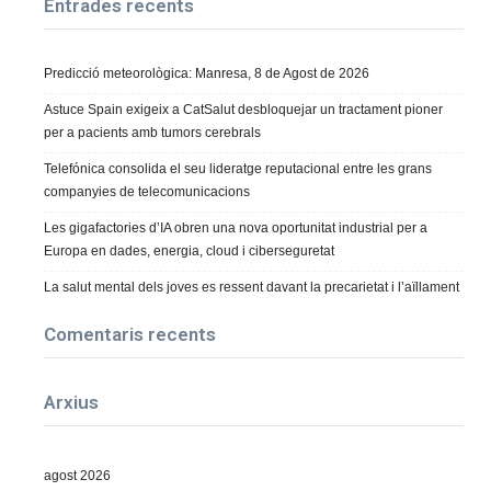
Entrades recents
Predicció meteorològica: Manresa, 8 de Agost de 2026
Astuce Spain exigeix a CatSalut desbloquejar un tractament pioner
per a pacients amb tumors cerebrals
Telefónica consolida el seu lideratge reputacional entre les grans
companyies de telecomunicacions
Les gigafactories d’IA obren una nova oportunitat industrial per a
Europa en dades, energia, cloud i ciberseguretat
La salut mental dels joves es ressent davant la precarietat i l’aïllament
Comentaris recents
Arxius
agost 2026