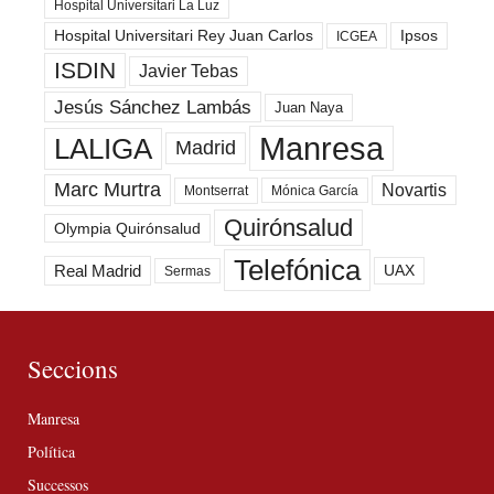
Hospital Universitari La Luz
Hospital Universitari Rey Juan Carlos
Ipsos
ICGEA
ISDIN
Javier Tebas
Jesús Sánchez Lambás
Juan Naya
Manresa
LALIGA
Madrid
Marc Murtra
Novartis
Montserrat
Mónica García
Quirónsalud
Olympia Quirónsalud
Telefónica
Real Madrid
UAX
Sermas
Seccions
Manresa
Política
Successos