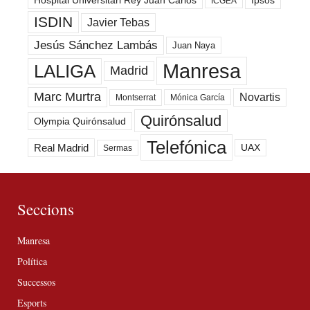
Hospital Universitari Rey Juan Carlos
Ipsos
ICGEA
ISDIN
Javier Tebas
Jesús Sánchez Lambás
Juan Naya
Manresa
LALIGA
Madrid
Marc Murtra
Novartis
Montserrat
Mónica García
Quirónsalud
Olympia Quirónsalud
Telefónica
Real Madrid
UAX
Sermas
Seccions
Manresa
Política
Successos
Esports