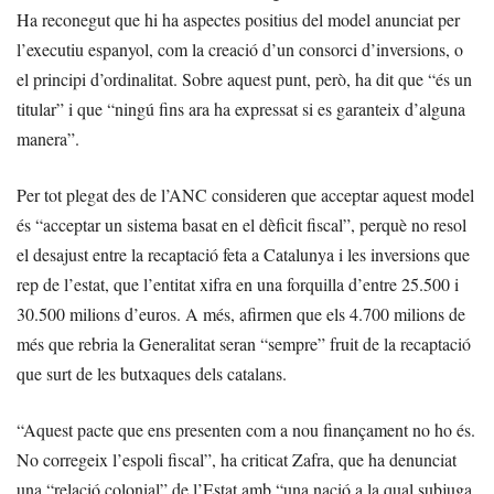
Ha reconegut que hi ha aspectes positius del model anunciat per
l’executiu espanyol, com la creació d’un consorci d’inversions, o
el principi d’ordinalitat. Sobre aquest punt, però, ha dit que “és un
titular” i que “ningú fins ara ha expressat si es garanteix d’alguna
manera”.
Per tot plegat des de l’ANC consideren que acceptar aquest model
és “acceptar un sistema basat en el dèficit fiscal”, perquè no resol
el desajust entre la recaptació feta a Catalunya i les inversions que
rep de l’estat, que l’entitat xifra en una forquilla d’entre 25.500 i
30.500 milions d’euros. A més, afirmen que els 4.700 milions de
més que rebria la Generalitat seran “sempre” fruit de la recaptació
que surt de les butxaques dels catalans.
“Aquest pacte que ens presenten com a nou finançament no ho és.
No corregeix l’espoli fiscal”, ha criticat Zafra, que ha denunciat
una “relació colonial” de l’Estat amb “una nació a la qual subjuga