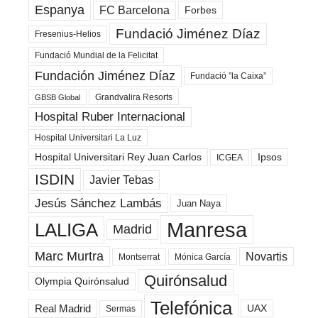
Espanya
FC Barcelona
Forbes
Fundació Jiménez Díaz
Fresenius-Helios
Fundació Mundial de la Felicitat
Fundación Jiménez Díaz
Fundació ”la Caixa”
Grandvalira Resorts
GBSB Global
Hospital Ruber Internacional
Hospital Universitari La Luz
Hospital Universitari Rey Juan Carlos
Ipsos
ICGEA
ISDIN
Javier Tebas
Jesús Sánchez Lambás
Juan Naya
Manresa
LALIGA
Madrid
Marc Murtra
Novartis
Montserrat
Mónica García
Quirónsalud
Olympia Quirónsalud
Telefónica
Real Madrid
UAX
Sermas