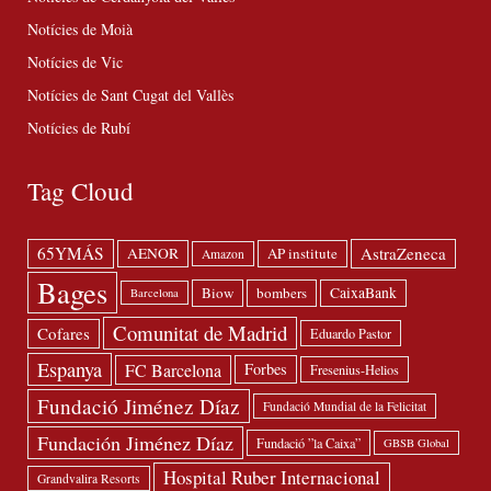
Notícies de Moià
Notícies de Vic
Notícies de Sant Cugat del Vallès
Notícies de Rubí
Tag Cloud
65YMÁS
AstraZeneca
AENOR
AP institute
Amazon
Bages
Biow
bombers
CaixaBank
Barcelona
Comunitat de Madrid
Cofares
Eduardo Pastor
Espanya
FC Barcelona
Forbes
Fresenius-Helios
Fundació Jiménez Díaz
Fundació Mundial de la Felicitat
Fundación Jiménez Díaz
Fundació ”la Caixa”
GBSB Global
Hospital Ruber Internacional
Grandvalira Resorts