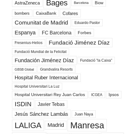
Bages
AstraZeneca
Biow
Barcelona
Cofares
bombers
CaixaBank
Comunitat de Madrid
Eduardo Pastor
Espanya
FC Barcelona
Forbes
Fundació Jiménez Díaz
Fresenius-Helios
Fundació Mundial de la Felicitat
Fundación Jiménez Díaz
Fundació ”la Caixa”
Grandvalira Resorts
GBSB Global
Hospital Ruber Internacional
Hospital Universitari La Luz
Hospital Universitari Rey Juan Carlos
Ipsos
ICGEA
ISDIN
Javier Tebas
Jesús Sánchez Lambás
Juan Naya
Manresa
LALIGA
Madrid