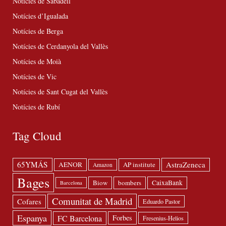
Notícies de Sabadell
Notícies d’Igualada
Notícies de Berga
Notícies de Cerdanyola del Vallès
Notícies de Moià
Notícies de Vic
Notícies de Sant Cugat del Vallès
Notícies de Rubí
Tag Cloud
65YMÁS
AstraZeneca
AENOR
AP institute
Amazon
Bages
Biow
bombers
CaixaBank
Barcelona
Comunitat de Madrid
Cofares
Eduardo Pastor
Espanya
FC Barcelona
Forbes
Fresenius-Helios