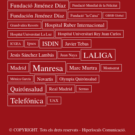
Fundació Jiménez Díaz
Fundació Mundial de la Felicitat
Fundación Jiménez Díaz
Fundació ”la Caixa”
GBSB Global
Hospital Ruber Internacional
Grandvalira Resorts
Hospital Universitari Rey Juan Carlos
Hospital Universitari La Luz
ISDIN
Javier Tebas
Ipsos
ICGEA
LALIGA
Jesús Sánchez Lambás
Juan Naya
Manresa
Madrid
Marc Murtra
Montserrat
Novartis
Olympia Quirónsalud
Mónica García
Quirónsalud
Real Madrid
Sermas
Telefónica
UAX
© COPYRIGHT. Tots els drets reservats - Hiperlocals Comunicació.