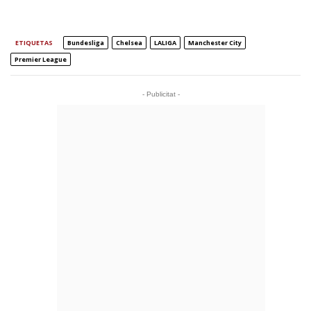
ETIQUETAS
Bundesliga
Chelsea
LALIGA
Manchester City
Premier League
- Publicitat -