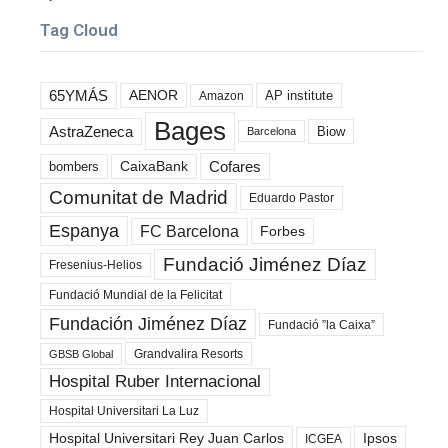
Tag Cloud
65YMÁS
AENOR
AP institute
Amazon
Bages
AstraZeneca
Biow
Barcelona
Cofares
bombers
CaixaBank
Comunitat de Madrid
Eduardo Pastor
Espanya
FC Barcelona
Forbes
Fundació Jiménez Díaz
Fresenius-Helios
Fundació Mundial de la Felicitat
Fundación Jiménez Díaz
Fundació ”la Caixa”
Grandvalira Resorts
GBSB Global
Hospital Ruber Internacional
Hospital Universitari La Luz
Hospital Universitari Rey Juan Carlos
Ipsos
ICGEA