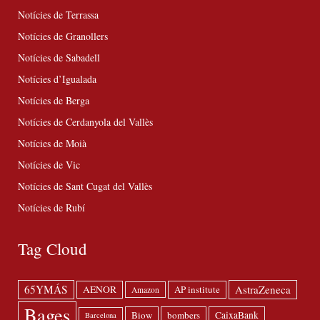
Notícies de Terrassa
Notícies de Granollers
Notícies de Sabadell
Notícies d’Igualada
Notícies de Berga
Notícies de Cerdanyola del Vallès
Notícies de Moià
Notícies de Vic
Notícies de Sant Cugat del Vallès
Notícies de Rubí
Tag Cloud
65YMÁS
AstraZeneca
AENOR
AP institute
Amazon
Bages
Biow
bombers
CaixaBank
Barcelona