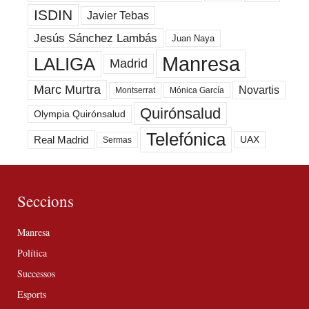
ISDIN
Javier Tebas
Jesús Sánchez Lambás
Juan Naya
Manresa
LALIGA
Madrid
Marc Murtra
Novartis
Montserrat
Mónica García
Quirónsalud
Olympia Quirónsalud
Telefónica
Real Madrid
UAX
Sermas
Seccions
Manresa
Política
Successos
Esports