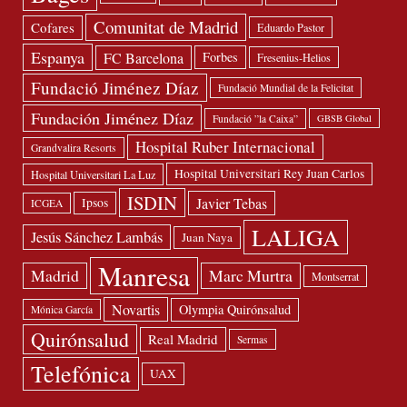
Comunitat de Madrid
Cofares
Eduardo Pastor
Espanya
FC Barcelona
Forbes
Fresenius-Helios
Fundació Jiménez Díaz
Fundació Mundial de la Felicitat
Fundación Jiménez Díaz
Fundació ”la Caixa”
GBSB Global
Hospital Ruber Internacional
Grandvalira Resorts
Hospital Universitari Rey Juan Carlos
Hospital Universitari La Luz
ISDIN
Javier Tebas
Ipsos
ICGEA
LALIGA
Jesús Sánchez Lambás
Juan Naya
Manresa
Madrid
Marc Murtra
Montserrat
Novartis
Olympia Quirónsalud
Mónica García
Quirónsalud
Real Madrid
Sermas
Telefónica
UAX