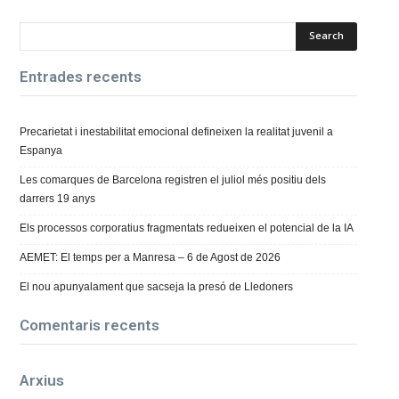
Entrades recents
Precarietat i inestabilitat emocional defineixen la realitat juvenil a
Espanya
Les comarques de Barcelona registren el juliol més positiu dels
darrers 19 anys
Els processos corporatius fragmentats redueixen el potencial de la IA
AEMET: El temps per a Manresa – 6 de Agost de 2026
El nou apunyalament que sacseja la presó de Lledoners
Comentaris recents
Arxius