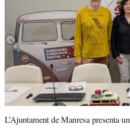
s
a
a
v
u
i
L’Ajuntament de Manresa presenta una