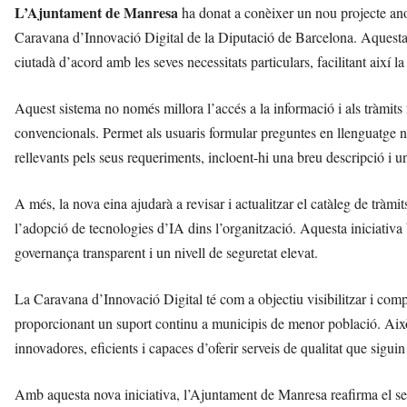
L’Ajuntament de Manresa
ha donat a conèixer un nou projecte a
Caravana d’Innovació Digital de la Diputació de Barcelona. Aquesta 
ciutadà d’acord amb les seves necessitats particulars, facilitant així l
Aquest sistema no només millora l’accés a la informació i als tràmits
convencionals. Permet als usuaris formular preguntes en llenguatge n
rellevants pels seus requeriments, incloent-hi una breu descripció i un
A més, la nova eina ajudarà a revisar i actualitzar el catàleg de tràm
l’adopció de tecnologies d’IA dins l’organització. Aquesta iniciativa b
governança transparent i un nivell de seguretat elevat.
La Caravana d’Innovació Digital té com a objectiu visibilitzar i compa
proporcionant un suport continu a municipis de menor població. Això 
innovadores, eficients i capaces d’oferir serveis de qualitat que siguin
Amb aquesta nova iniciativa, l’Ajuntament de Manresa reafirma el seu