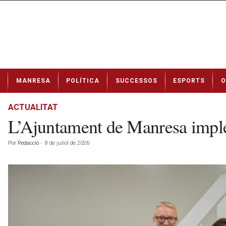
N
MANRESA
POLÍTICA
SUCCESSOS
ESPORTS
O
o
t
í
ACTUALITAT
c
L’Ajuntament de Manresa implem
i
e
Por
Redacció
-
8 de juliol de 2026
s
d
e
M
a
n
r
e