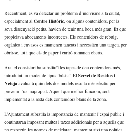
Recentment, es va detectar un problema d’incivisme a la ciutat,
Centre Històric
especialment al
, on alguns contenidors, per la
seva dissenyació petita, havien de tenir una boca més gran, fet que
propiciava abocaments incorrectes. Els contenidors de rebuig,
orgànica i envasos es mantenen tancats i necessiten una targeta per
obrir-se, tot i que els de paper i cartró romanen oberts.
Ara, el consistori ha substituït les tapes de deu contenidors més,
Servei de Residus i
introduint un model de tipus ‘bústia’. El
Neteja
avaluarà quin dels dos models resulta més efectiu per
prevenir l’ús inapropiat. Aquell que melhor funcioni, serà
implementat a la resta dels contenidors blaus de la zona.
L’Ajuntament subratlla la importància de mantenir l’espai públic i
continuaran imposant multes i taxes addicionals per a aquells que
no respectin les normes de reciclatge, mantenint així una política