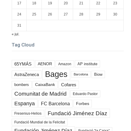
17
18
19
20
21
22
23
24
25
26
27
28
29
30
31
« jul.
Tag Cloud
65YMÁS
AENOR
AP institute
Amazon
Bages
AstraZeneca
Biow
Barcelona
Cofares
bombers
CaixaBank
Comunitat de Madrid
Eduardo Pastor
Espanya
FC Barcelona
Forbes
Fundació Jiménez Díaz
Fresenius-Helios
Fundació Mundial de la Felicitat
Fundación Jiménez Díaz
Fundació ”la Caixa”