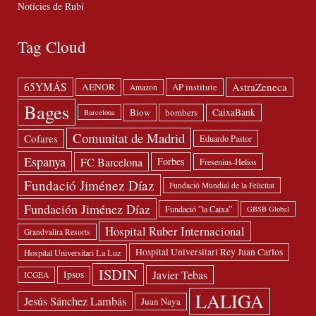
Notícies de Rubí
Tag Cloud
65YMÁS
AstraZeneca
AENOR
AP institute
Amazon
Bages
Biow
bombers
CaixaBank
Barcelona
Comunitat de Madrid
Cofares
Eduardo Pastor
Espanya
FC Barcelona
Forbes
Fresenius-Helios
Fundació Jiménez Díaz
Fundació Mundial de la Felicitat
Fundación Jiménez Díaz
Fundació ”la Caixa”
GBSB Global
Hospital Ruber Internacional
Grandvalira Resorts
Hospital Universitari Rey Juan Carlos
Hospital Universitari La Luz
ISDIN
Javier Tebas
Ipsos
ICGEA
LALIGA
Jesús Sánchez Lambás
Juan Naya