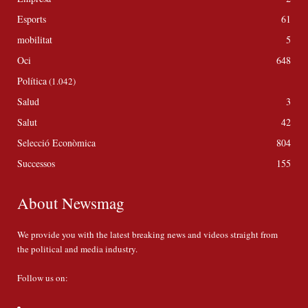
Esports
61
mobilitat
5
Oci
648
Política
(1.042)
Salud
3
Salut
42
Selecció Econòmica
804
Successos
155
About Newsmag
We provide you with the latest breaking news and videos straight from
the political and media industry.
Follow us on: