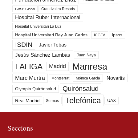
Grandvalira Resorts
GBSB Global
Hospital Ruber Internacional
Hospital Universitari La Luz
Hospital Universitari Rey Juan Carlos
Ipsos
ICGEA
ISDIN
Javier Tebas
Jesús Sánchez Lambás
Juan Naya
Manresa
LALIGA
Madrid
Marc Murtra
Novartis
Montserrat
Mónica García
Quirónsalud
Olympia Quirónsalud
Telefónica
Real Madrid
UAX
Sermas
Seccions