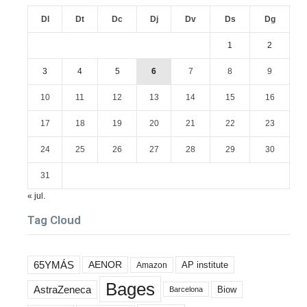
Dl
Dt
Dc
Dj
Dv
Ds
Dg
1
2
3
4
5
6
7
8
9
10
11
12
13
14
15
16
17
18
19
20
21
22
23
24
25
26
27
28
29
30
31
« jul.
Tag Cloud
65YMÁS
AENOR
AP institute
Amazon
Bages
AstraZeneca
Biow
Barcelona