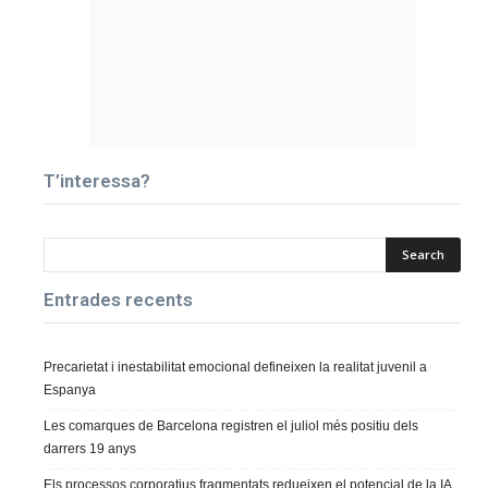
T’interessa?
Entrades recents
Precarietat i inestabilitat emocional defineixen la realitat juvenil a
Espanya
Les comarques de Barcelona registren el juliol més positiu dels
darrers 19 anys
Els processos corporatius fragmentats redueixen el potencial de la IA