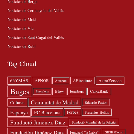
Notícies de Berga
Notícies de Cerdanyola del Vallès
Notícies de Moià
Notícies de Vic
Notícies de Sant Cugat del Vallès
Notícies de Rubí
Tag Cloud
65YMÁS
AstraZeneca
AENOR
AP institute
Amazon
Bages
Biow
bombers
CaixaBank
Barcelona
Comunitat de Madrid
Cofares
Eduardo Pastor
Espanya
FC Barcelona
Forbes
Fresenius-Helios
Fundació Jiménez Díaz
Fundació Mundial de la Felicitat
Fundación Jiménez Díaz
Fundació ”la Caixa”
GBSB Global