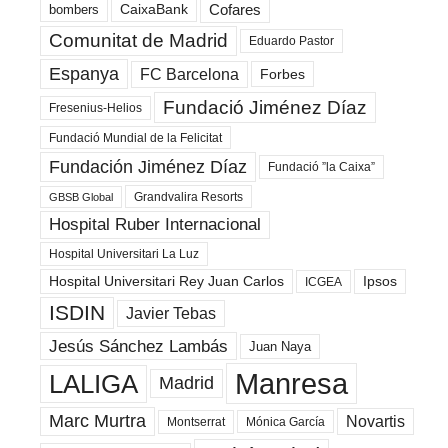
Cofares
bombers
CaixaBank
Comunitat de Madrid
Eduardo Pastor
Espanya
FC Barcelona
Forbes
Fundació Jiménez Díaz
Fresenius-Helios
Fundació Mundial de la Felicitat
Fundación Jiménez Díaz
Fundació ”la Caixa”
Grandvalira Resorts
GBSB Global
Hospital Ruber Internacional
Hospital Universitari La Luz
Hospital Universitari Rey Juan Carlos
Ipsos
ICGEA
ISDIN
Javier Tebas
Jesús Sánchez Lambás
Juan Naya
Manresa
LALIGA
Madrid
Marc Murtra
Novartis
Montserrat
Mónica García