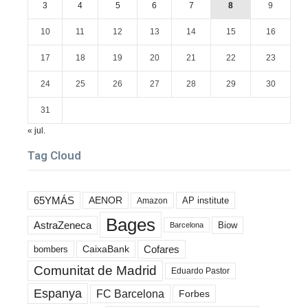
3
4
5
6
7
8
9
10
11
12
13
14
15
16
17
18
19
20
21
22
23
24
25
26
27
28
29
30
31
« jul.
Tag Cloud
65YMÁS
AENOR
AP institute
Amazon
Bages
AstraZeneca
Biow
Barcelona
Cofares
bombers
CaixaBank
Comunitat de Madrid
Eduardo Pastor
Espanya
FC Barcelona
Forbes