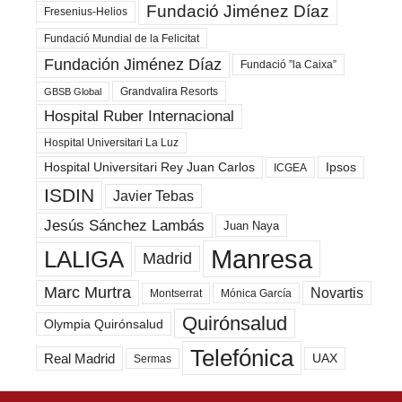
Fundació Jiménez Díaz
Fresenius-Helios
Fundació Mundial de la Felicitat
Fundación Jiménez Díaz
Fundació ”la Caixa”
Grandvalira Resorts
GBSB Global
Hospital Ruber Internacional
Hospital Universitari La Luz
Hospital Universitari Rey Juan Carlos
Ipsos
ICGEA
ISDIN
Javier Tebas
Jesús Sánchez Lambás
Juan Naya
Manresa
LALIGA
Madrid
Marc Murtra
Novartis
Montserrat
Mónica García
Quirónsalud
Olympia Quirónsalud
Telefónica
Real Madrid
UAX
Sermas