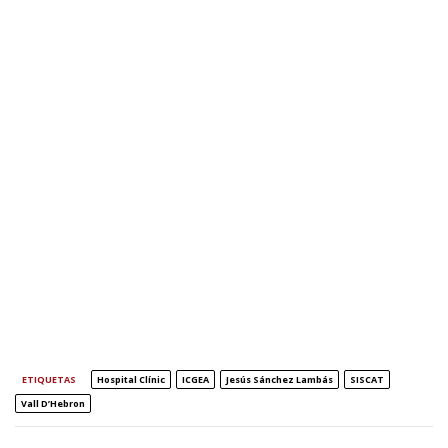
ETIQUETAS
Hospital Clínic
ICGEA
Jesús Sánchez Lambás
SISCAT
Vall D’Hebron