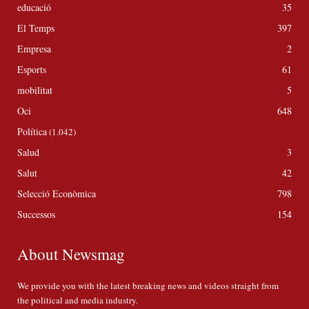
educació
35
El Temps
397
Empresa
2
Esports
61
mobilitat
5
Oci
648
Política
(1.042)
Salud
3
Salut
42
Selecció Econòmica
798
Successos
154
About Newsmag
We provide you with the latest breaking news and videos straight from
the political and media industry.