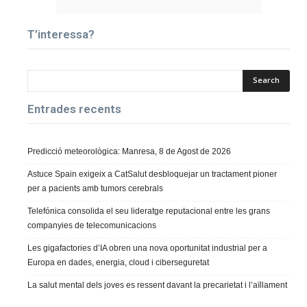
T’interessa?
Entrades recents
Predicció meteorològica: Manresa, 8 de Agost de 2026
Astuce Spain exigeix a CatSalut desbloquejar un tractament pioner
per a pacients amb tumors cerebrals
Telefónica consolida el seu lideratge reputacional entre les grans
companyies de telecomunicacions
Les gigafactories d’IA obren una nova oportunitat industrial per a
Europa en dades, energia, cloud i ciberseguretat
La salut mental dels joves es ressent davant la precarietat i l’aïllament