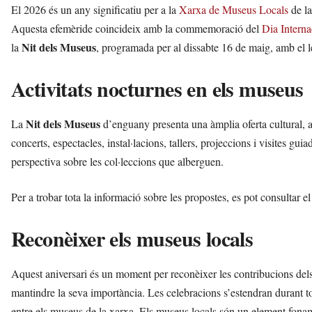
El 2026 és un any significatiu per a la
Xarxa de Museus Locals
de la
Aquesta efemèride coincideix amb la commemoració del
Dia Intern
Nit dels Museus
la
, programada per al dissabte 16 de maig, amb el
Activitats nocturnes en els museus
Nit dels Museus
La
d’enguany presenta una àmplia oferta cultural, a
concerts, espectacles, instal·lacions, tallers, projeccions i visites gu
perspectiva sobre les col·leccions que alberguen.
Per a trobar tota la informació sobre les propostes, es pot consultar e
Reconèixer els museus locals
Aquest aniversari és un moment per reconèixer les contribucions dels
mantindre la seva importància. Les celebracions s’estendran durant t
entre els museus de la xarxa. Els museus locals són un element fonamen