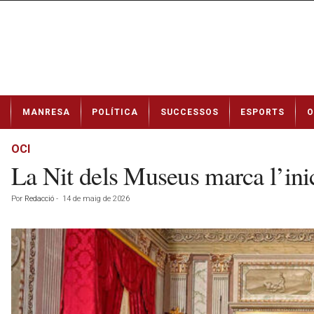
N
MANRESA
POLÍTICA
SUCCESSOS
ESPORTS
O
o
t
í
OCI
c
La Nit dels Museus marca l’ini
i
e
Por
Redacció
-
14 de maig de 2026
s
d
e
M
a
n
r
e