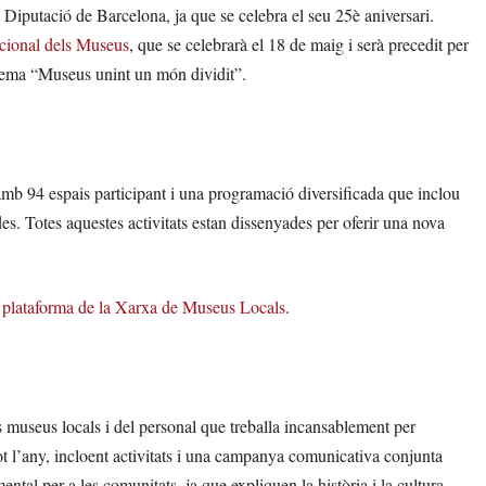
 Diputació de Barcelona, ja que se celebra el seu 25è aniversari.
acional dels Museus
, que se celebrarà el 18 de maig i serà precedit per
 lema “Museus unint un món dividit”.
mb 94 espais participant i una programació diversificada que inclou
iades. Totes aquestes activitats estan dissenyades per oferir una nova
l
plataforma de la Xarxa de Museus Locals
.
 museus locals i del personal que treballa incansablement per
ot l’any, incloent activitats i una campanya comunicativa conjunta
tal per a les comunitats, ja que expliquen la història i la cultura