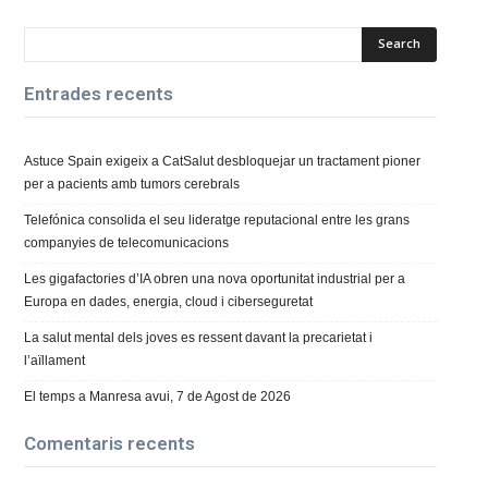
Entrades recents
Astuce Spain exigeix a CatSalut desbloquejar un tractament pioner
per a pacients amb tumors cerebrals
Telefónica consolida el seu lideratge reputacional entre les grans
companyies de telecomunicacions
Les gigafactories d’IA obren una nova oportunitat industrial per a
Europa en dades, energia, cloud i ciberseguretat
La salut mental dels joves es ressent davant la precarietat i
l’aïllament
El temps a Manresa avui, 7 de Agost de 2026
Comentaris recents