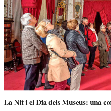
s
a
a
v
u
i
La Nit i el Dia dels Museus: una 