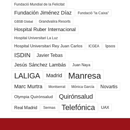
Fundació Mundial de la Felicitat
Fundación Jiménez Díaz
Fundació ”la Caixa”
Grandvalira Resorts
GBSB Global
Hospital Ruber Internacional
Hospital Universitari La Luz
Hospital Universitari Rey Juan Carlos
Ipsos
ICGEA
ISDIN
Javier Tebas
Jesús Sánchez Lambás
Juan Naya
Manresa
LALIGA
Madrid
Marc Murtra
Novartis
Montserrat
Mónica García
Quirónsalud
Olympia Quirónsalud
Telefónica
Real Madrid
UAX
Sermas