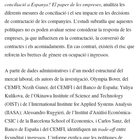
conciliació a Espanya? El paper de les empreses
, analitza les
diferents mesures de conciliació i el seu impacte en les decisions
de contractació de les companyies. L’estudi subratlla que aquestes
polítiques no es poden avaluar sense considerar la resposta de les
empreses, ja que influeixen en la contractació, la conversió de
contractes i els acomiadaments. En cas contrari, existeix el risc que
reforcin les bretxes de gènere en ocupació i ingressos.
A partir de dades administratives i d’un model estructural del
mercat laboral, els autors de la investigació, Olympia Bover, del
CEMFI; Nezih Guner, del CEMFI i del Banco de España; Yuliya
Kulikova, de l’Okinawa Institute of Science and Technology
(OIST) i de l’International Institute for Applied Systems Analysis
(IIASA); Alessandro Ruggieri, de l’Institut d’Anàlisi Econòmica-
CSIC i de la Barcelona School of Economics, i Carlos Sanz, del
Banco de España i del CEMFI, identifiquen un
trade-off
entre
fecunditat i ingressos. L’informe explica que les polítiques de