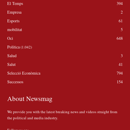
El Temps
394
Empresa
2
Esports
61
mobilitat
5
Oci
648
Política
(1.042)
Salud
3
Salut
41
Selecció Econòmica
794
Successos
154
About Newsmag
We provide you with the latest breaking news and videos straight from
the political and media industry.