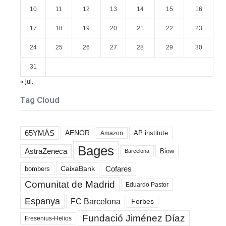
10
11
12
13
14
15
16
17
18
19
20
21
22
23
24
25
26
27
28
29
30
31
« jul.
Tag Cloud
65YMÁS
AENOR
AP institute
Amazon
Bages
AstraZeneca
Biow
Barcelona
Cofares
bombers
CaixaBank
Comunitat de Madrid
Eduardo Pastor
Espanya
FC Barcelona
Forbes
Fundació Jiménez Díaz
Fresenius-Helios