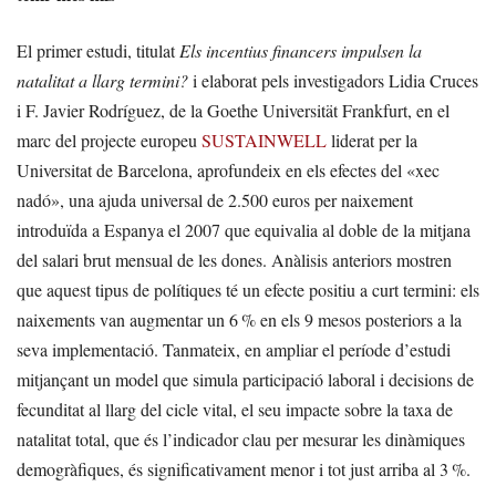
El primer estudi, titulat
Els incentius financers impulsen la
natalitat a llarg termini?
i elaborat pels investigadors Lidia Cruces
i F. Javier Rodríguez, de la Goethe Universität Frankfurt, en el
marc del projecte europeu
SUSTAINWELL
liderat per la
Universitat de Barcelona, aprofundeix en els efectes del «xec
nadó», una ajuda universal de 2.500 euros per naixement
introduïda a Espanya el 2007 que equivalia al doble de la mitjana
del salari brut mensual de les dones. Anàlisis anteriors mostren
que aquest tipus de polítiques té un efecte positiu a curt termini: els
naixements van augmentar un 6 % en els 9 mesos posteriors a la
seva implementació. Tanmateix, en ampliar el període d’estudi
mitjançant un model que simula participació laboral i decisions de
fecunditat al llarg del cicle vital, el seu impacte sobre la taxa de
natalitat total, que és l’indicador clau per mesurar les dinàmiques
demogràfiques, és significativament menor i tot just arriba al 3 %.