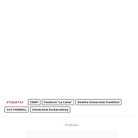
ETIQUETAS
CEMFI
Fundació ”la Caixa”
Goethe Universität Frankfurt
SUSTAINWELL
Universitat De Barcelona
- Publicitat -