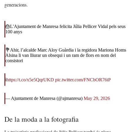
generacions.
🎂L'Ajuntament de Manresa felicita Júlia Pellicer Vidal pels seus
100 anys
💐Ahir, l’alcalde Marc Aloy Guàrdia i la regidora Mariona Homs
Alsina li van lliurar un obsequi i un ram de flors en nom del
consistori
ℹ️
https://t.co/x5e5QqrUKD
pic.twitter.com/FNCbOR76iP
— Ajuntament de Manresa (@ajmanresa)
May 29, 2026
De la moda a la fotografia
La trajectòria professional de Júlia Pellicer també és plena