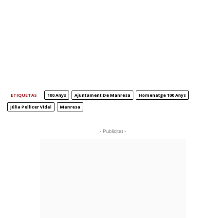
ETIQUETAS
100 Anys
Ajuntament De Manresa
Homenatge 100 Anys
Júlia Pellicer Vidal
Manresa
- Publicitat -