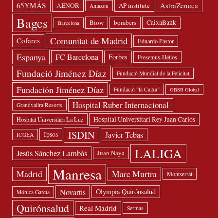
65YMÁS
AstraZeneca
AENOR
AP institute
Amazon
Bages
Biow
bombers
CaixaBank
Barcelona
Comunitat de Madrid
Cofares
Eduardo Pastor
Espanya
FC Barcelona
Forbes
Fresenius-Helios
Fundació Jiménez Díaz
Fundació Mundial de la Felicitat
Fundación Jiménez Díaz
Fundació ”la Caixa”
GBSB Global
Hospital Ruber Internacional
Grandvalira Resorts
Hospital Universitari Rey Juan Carlos
Hospital Universitari La Luz
ISDIN
Javier Tebas
Ipsos
ICGEA
LALIGA
Jesús Sánchez Lambás
Juan Naya
Manresa
Madrid
Marc Murtra
Montserrat
Novartis
Olympia Quirónsalud
Mónica García
Quirónsalud
Real Madrid
Sermas