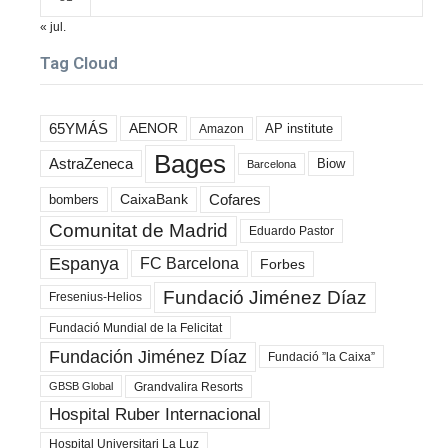
« jul.
Tag Cloud
65YMÁS
AENOR
AP institute
Amazon
Bages
AstraZeneca
Biow
Barcelona
Cofares
bombers
CaixaBank
Comunitat de Madrid
Eduardo Pastor
Espanya
FC Barcelona
Forbes
Fundació Jiménez Díaz
Fresenius-Helios
Fundació Mundial de la Felicitat
Fundación Jiménez Díaz
Fundació ”la Caixa”
Grandvalira Resorts
GBSB Global
Hospital Ruber Internacional
Hospital Universitari La Luz