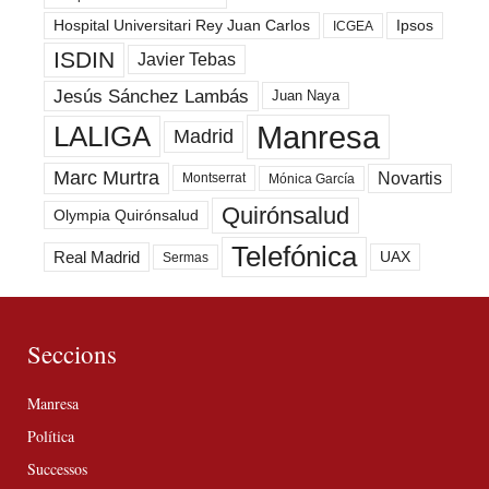
Hospital Universitari Rey Juan Carlos
Ipsos
ICGEA
ISDIN
Javier Tebas
Jesús Sánchez Lambás
Juan Naya
Manresa
LALIGA
Madrid
Marc Murtra
Novartis
Montserrat
Mónica García
Quirónsalud
Olympia Quirónsalud
Telefónica
Real Madrid
UAX
Sermas
Seccions
Manresa
Política
Successos