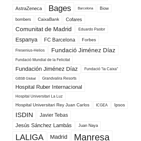
Bages
AstraZeneca
Biow
Barcelona
Cofares
bombers
CaixaBank
Comunitat de Madrid
Eduardo Pastor
Espanya
FC Barcelona
Forbes
Fundació Jiménez Díaz
Fresenius-Helios
Fundació Mundial de la Felicitat
Fundación Jiménez Díaz
Fundació ”la Caixa”
Grandvalira Resorts
GBSB Global
Hospital Ruber Internacional
Hospital Universitari La Luz
Hospital Universitari Rey Juan Carlos
Ipsos
ICGEA
ISDIN
Javier Tebas
Jesús Sánchez Lambás
Juan Naya
Manresa
LALIGA
Madrid