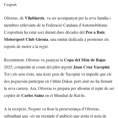
l’esport.
Vilablareix
Oliveras, de
, va ser acompanyat per la seva família i
membres rellevants de la Federació Catalana d’Automobilisme.
Peu a Baix
L’esportista ha estat soci durant dues dècades del
Motorsport Club Girona
, una entitat dedicada a promoure els
esports de motor a la regió.
Copa del Món de Bajas
Recentment, Oliveras va guanyar la
Juan Cruz Yacopini
2025, competint al costat del pilot argentí
.
Tot i els seus èxits, una lesió greu de Yacopini va impedir que els
dos poguessin participar en l’últim Dakar, però això no ha frenant
la seva carrera. Ara, Oliveras es prepara per afrontar el repte de ser
Carlos Sainz
copilot de
en el Mundial de Ral·lis.
A la recepció, Noguer va lloar la perseverança d’Oliveras,
subratllant que «és un exemple d’ambició que porta el nom de