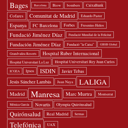
Bages
Biow
bombers
CaixaBank
Barcelona
Comunitat de Madrid
Cofares
Eduardo Pastor
Espanya
FC Barcelona
Forbes
Fresenius-Helios
Fundació Jiménez Díaz
Fundació Mundial de la Felicitat
Fundación Jiménez Díaz
Fundació ”la Caixa”
GBSB Global
Hospital Ruber Internacional
Grandvalira Resorts
Hospital Universitari Rey Juan Carlos
Hospital Universitari La Luz
ISDIN
Javier Tebas
Ipsos
ICGEA
LALIGA
Jesús Sánchez Lambás
Juan Naya
Manresa
Madrid
Marc Murtra
Montserrat
Novartis
Olympia Quirónsalud
Mónica García
Quirónsalud
Real Madrid
Sermas
Telefónica
UAX