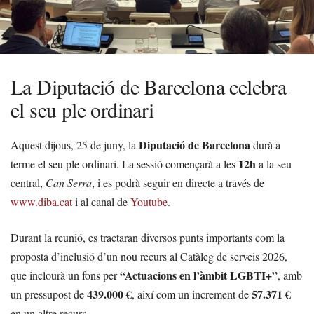
La Diputació de Barcelona celebra
el seu ple ordinari
Diputació de Barcelona
Aquest dijous, 25 de juny, la
durà a
12h
terme el seu ple ordinari. La sessió començarà a les
a la seu
central,
Can Serra
, i es podrà seguir en directe a través de
www.diba.cat
i al canal de
Youtube
.
Durant la reunió, es tractaran diversos punts importants com la
proposta d’inclusió d’un nou recurs al Catàleg de serveis 2026,
“Actuacions en l’àmbit LGBTI+”
que inclourà un fons per
, amb
439.000 €
57.371 €
un pressupost de
, així com un increment de
en un altre recurs.