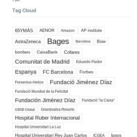
Tag Cloud
65YMÁS
AENOR
AP institute
Amazon
Bages
AstraZeneca
Biow
Barcelona
Cofares
bombers
CaixaBank
Comunitat de Madrid
Eduardo Pastor
Espanya
FC Barcelona
Forbes
Fundació Jiménez Díaz
Fresenius-Helios
Fundació Mundial de la Felicitat
Fundación Jiménez Díaz
Fundació ”la Caixa”
Grandvalira Resorts
GBSB Global
Hospital Ruber Internacional
Hospital Universitari La Luz
Hospital Universitari Rey Juan Carlos
Ipsos
ICGEA