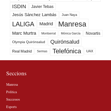
ISDIN
Javier Tebas
Jesús Sánchez Lambás
Juan Naya
Manresa
LALIGA
Madrid
Marc Murtra
Novartis
Montserrat
Mónica García
Quirónsalud
Olympia Quirónsalud
Telefónica
Real Madrid
UAX
Sermas
Seccions
Manresa
Política
Successos
Esports