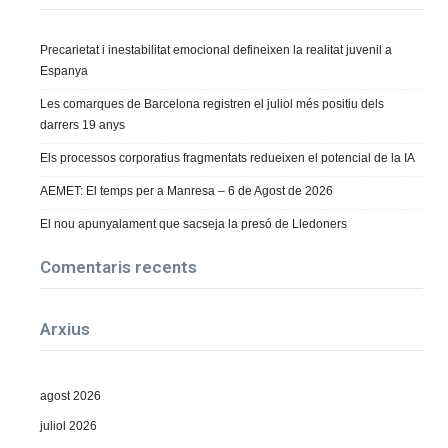
Precarietat i inestabilitat emocional defineixen la realitat juvenil a
Espanya
Les comarques de Barcelona registren el juliol més positiu dels
darrers 19 anys
Els processos corporatius fragmentats redueixen el potencial de la IA
AEMET: El temps per a Manresa – 6 de Agost de 2026
El nou apunyalament que sacseja la presó de Lledoners
Comentaris recents
Arxius
agost 2026
juliol 2026