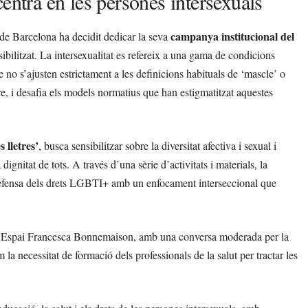
entra en les persones intersexuals
campanya institucional del
e Barcelona ha decidit dedicar la seva
visibilitzat. La intersexualitat es refereix a una gama de condicions
no s’ajusten estrictament a les definicions habituals de ‘mascle’ o
ere, i desafia els models normatius que han estigmatitzat aquestes
 lletres’
, busca sensibilitzar sobre la diversitat afectiva i sexual i
dignitat de tots. A través d’una sèrie d’activitats i materials, la
a defensa dels drets LGBTI+ amb un enfocament interseccional que
a l’Espai Francesca Bonnemaison, amb una conversa moderada per la
a necessitat de formació dels professionals de la salut per tractar les