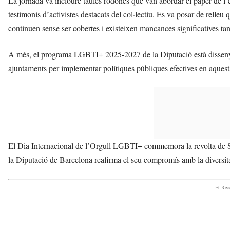
La jornada va incloure taules rodones que van abordar el paper de l’ed
testimonis d’activistes destacats del col·lectiu. Es va posar de relleu q
continuen sense ser cobertes i existeixen mancances significatives tan
A més, el programa LGBTI+ 2025-2027 de la Diputació està dissenyat
ajuntaments per implementar polítiques públiques efectives en aquest
El Dia Internacional de l’Orgull LGBTI+ commemora la revolta de St
la Diputació de Barcelona reafirma el seu compromís amb la diversita
- Et Re