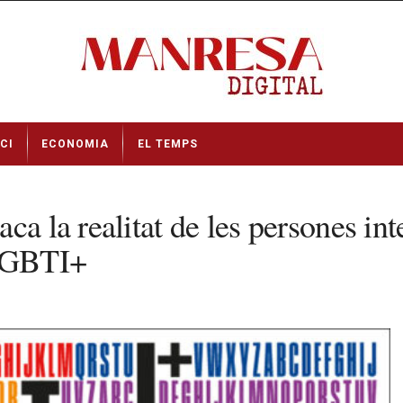
CI
ECONOMIA
EL TEMPS
ca la realitat de les persones in
 LGBTI+