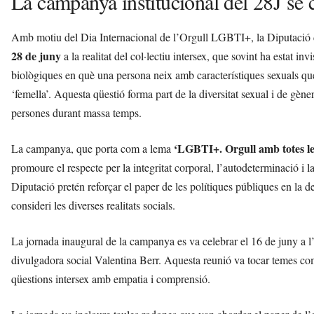
La campanya institucional del 28J se c
Amb motiu del Dia Internacional de l’Orgull LGBTI+, la Diputació d
28 de juny
a la realitat del col·lectiu intersex, que sovint ha estat in
biològiques en què una persona neix amb característiques sexuals que 
‘femella’. Aquesta qüestió forma part de la diversitat sexual i de gèn
persones durant massa temps.
‘LGBTI+. Orgull amb totes les
La campanya, que porta com a lema
promoure el respecte per la integritat corporal, l’autodeterminació i la 
Diputació pretén reforçar el paper de les polítiques públiques en l
consideri les diverses realitats socials.
La jornada inaugural de la campanya es va celebrar el 16 de juny 
divulgadora social Valentina Berr. Aquesta reunió va tocar temes com l
qüestions intersex amb empatia i comprensió.