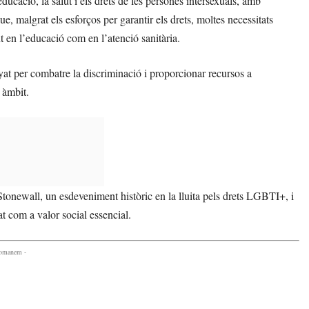
ucació, la salut i els drets de les persones intersexuals, amb
ue, malgrat els esforços per garantir els drets, moltes necessitats
t en l’educació com en l’atenció sanitària.
 per combatre la discriminació i proporcionar recursos a
 àmbit.
onewall, un esdeveniment històric en la lluita pels drets LGBTI+, i
t com a valor social essencial.
comanem -