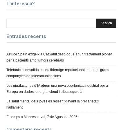
T’interessa?
Entrades recents
Astuce Spain exigeix a CatSalut desbloquejar un tractament pioner
per a pacients amb tumors cerebrals
Telefónica consolida el seu lideratge reputacional entre les grans
companyies de telecomunicacions
Les gigafactories d’IA obren una nova oportunitat industrial per a
Europa en dades, energia, cloud i ciberseguretat
La salut mental dels joves es ressent davant la precarietat i
l’aïllament
El temps a Manresa avui, 7 de Agost de 2026
Comentaris recents