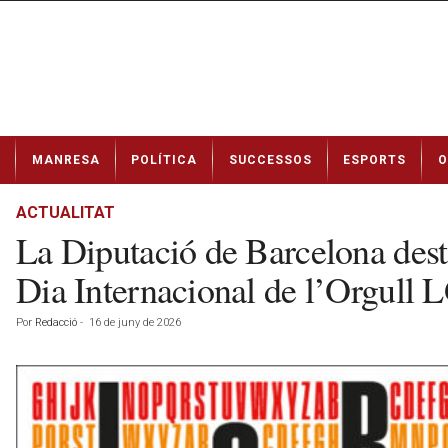
N
MANRESA
POLÍTICA
SUCCESSOS
ESPORTS
O
o
t
í
ACTUALITAT
c
La Diputació de Barcelona desta
i
e
Dia Internacional de l’Orgull
s
d
Por
Redacció
-
16 de juny de 2026
e
M
a
n
r
e