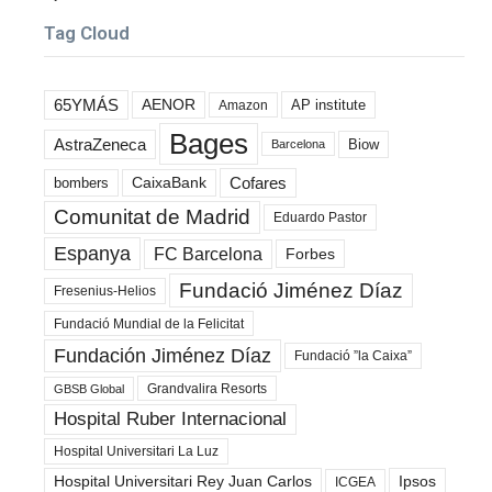
Tag Cloud
65YMÁS
AENOR
AP institute
Amazon
Bages
AstraZeneca
Biow
Barcelona
Cofares
bombers
CaixaBank
Comunitat de Madrid
Eduardo Pastor
Espanya
FC Barcelona
Forbes
Fundació Jiménez Díaz
Fresenius-Helios
Fundació Mundial de la Felicitat
Fundación Jiménez Díaz
Fundació ”la Caixa”
Grandvalira Resorts
GBSB Global
Hospital Ruber Internacional
Hospital Universitari La Luz
Hospital Universitari Rey Juan Carlos
Ipsos
ICGEA