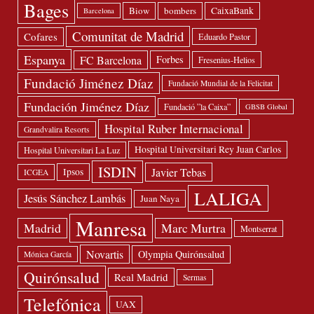
Bages
Biow
bombers
CaixaBank
Barcelona
Comunitat de Madrid
Cofares
Eduardo Pastor
Espanya
FC Barcelona
Forbes
Fresenius-Helios
Fundació Jiménez Díaz
Fundació Mundial de la Felicitat
Fundación Jiménez Díaz
Fundació ”la Caixa”
GBSB Global
Hospital Ruber Internacional
Grandvalira Resorts
Hospital Universitari Rey Juan Carlos
Hospital Universitari La Luz
ISDIN
Javier Tebas
Ipsos
ICGEA
LALIGA
Jesús Sánchez Lambás
Juan Naya
Manresa
Madrid
Marc Murtra
Montserrat
Novartis
Olympia Quirónsalud
Mónica García
Quirónsalud
Real Madrid
Sermas
Telefónica
UAX