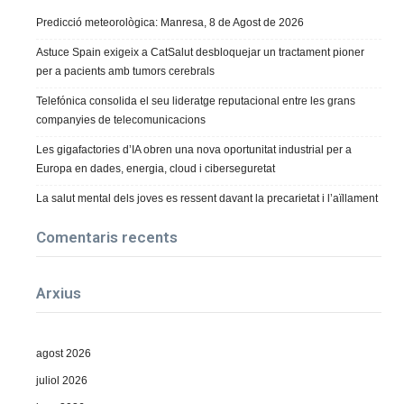
Predicció meteorològica: Manresa, 8 de Agost de 2026
Astuce Spain exigeix a CatSalut desbloquejar un tractament pioner
per a pacients amb tumors cerebrals
Telefónica consolida el seu lideratge reputacional entre les grans
companyies de telecomunicacions
Les gigafactories d’IA obren una nova oportunitat industrial per a
Europa en dades, energia, cloud i ciberseguretat
La salut mental dels joves es ressent davant la precarietat i l’aïllament
Comentaris recents
Arxius
agost 2026
juliol 2026