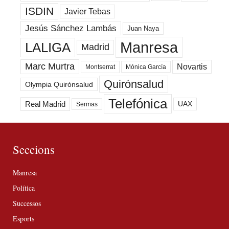
ISDIN
Javier Tebas
Jesús Sánchez Lambás
Juan Naya
Manresa
LALIGA
Madrid
Marc Murtra
Novartis
Montserrat
Mónica García
Quirónsalud
Olympia Quirónsalud
Telefónica
Real Madrid
UAX
Sermas
Seccions
Manresa
Política
Successos
Esports