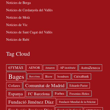
Notícies de Berga
Notícies de Cerdanyola del Vallès
Notícies de Moià
Notícies de Vic
Notícies de Sant Cugat del Vallès
Notícies de Rubí
Tag Cloud
65YMÁS
AstraZeneca
AENOR
AP institute
Amazon
Bages
Biow
bombers
CaixaBank
Barcelona
Comunitat de Madrid
Cofares
Eduardo Pastor
Espanya
FC Barcelona
Forbes
Fresenius-Helios
Fundació Jiménez Díaz
Fundació Mundial de la Felicitat