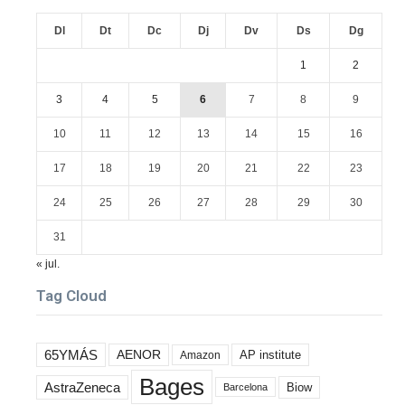
Dl
Dt
Dc
Dj
Dv
Ds
Dg
1
2
3
4
5
6
7
8
9
10
11
12
13
14
15
16
17
18
19
20
21
22
23
24
25
26
27
28
29
30
31
« jul.
Tag Cloud
65YMÁS
AENOR
AP institute
Amazon
Bages
AstraZeneca
Biow
Barcelona