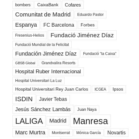
Cofares
bombers
CaixaBank
Comunitat de Madrid
Eduardo Pastor
Espanya
FC Barcelona
Forbes
Fundació Jiménez Díaz
Fresenius-Helios
Fundació Mundial de la Felicitat
Fundación Jiménez Díaz
Fundació ”la Caixa”
Grandvalira Resorts
GBSB Global
Hospital Ruber Internacional
Hospital Universitari La Luz
Hospital Universitari Rey Juan Carlos
Ipsos
ICGEA
ISDIN
Javier Tebas
Jesús Sánchez Lambás
Juan Naya
Manresa
LALIGA
Madrid
Marc Murtra
Novartis
Montserrat
Mónica García